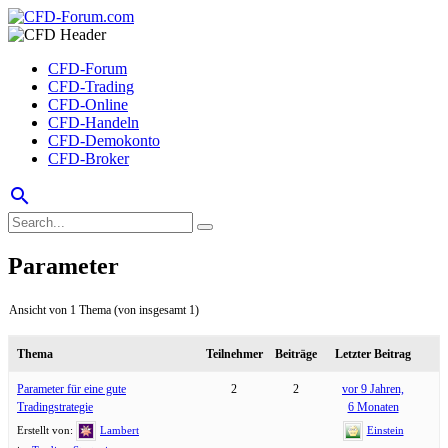
CFD-Forum
CFD-Trading
CFD-Online
CFD-Handeln
CFD-Demokonto
CFD-Broker
search
Parameter
Ansicht von 1 Thema (von insgesamt 1)
Thema
Teilnehmer
Beiträge
Letzter Beitrag
Parameter für eine gute
2
2
vor 9 Jahren,
Tradingstrategie
6 Monaten
Erstellt von:
Lambert
Einstein