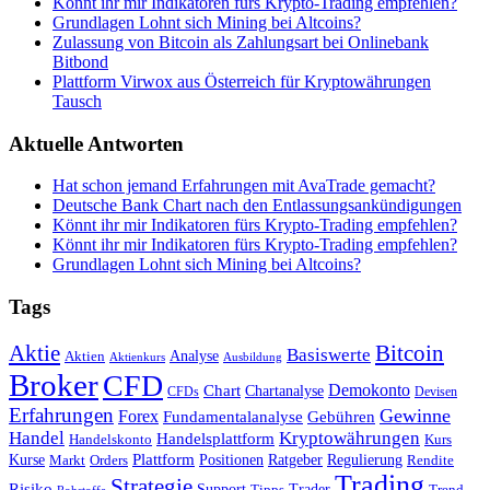
Könnt ihr mir Indikatoren fürs Krypto-Trading empfehlen?
Grundlagen Lohnt sich Mining bei Altcoins?
Zulassung von Bitcoin als Zahlungsart bei Onlinebank
Bitbond
Plattform Virwox aus Österreich für Kryptowährungen
Tausch
Aktuelle Antworten
Hat schon jemand Erfahrungen mit AvaTrade gemacht?
Deutsche Bank Chart nach den Entlassungsankündigungen
Könnt ihr mir Indikatoren fürs Krypto-Trading empfehlen?
Könnt ihr mir Indikatoren fürs Krypto-Trading empfehlen?
Grundlagen Lohnt sich Mining bei Altcoins?
Tags
Bitcoin
Aktie
Basiswerte
Aktien
Analyse
Aktienkurs
Ausbildung
Broker
CFD
Chart
Demokonto
Chartanalyse
CFDs
Devisen
Erfahrungen
Gewinne
Forex
Fundamentalanalyse
Gebühren
Handel
Kryptowährungen
Handelsplattform
Handelskonto
Kurs
Plattform
Kurse
Positionen
Ratgeber
Regulierung
Orders
Rendite
Markt
Trading
Strategie
Risiko
Support
Tipps
Trader
Trend
Rohstoffe