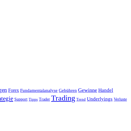
gen
Gewinne
Handel
Forex
Fundamentalanalyse
Gebühren
Trading
ategie
Underlyings
Verluste
Support
Tipps
Trader
Trend