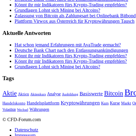
Könnt ihr mir Indikatoren fürs Krypto-Trading empfehlen?
Grundlagen Lohnt sich Mining bei Altcoins?
Zulassung von Bitcoin als Zahlungsart bei Onlinebank Bitbond
Plattform Virwox aus Österreich für Kryptowährungen Tausch
Aktuelle Antworten
Hat schon jemand Erfahrungen mit AvaTrade gemacht?
Deutsche Bank Chart nach den Entlassungsankündigungen
Könnt ihr mir Indikatoren fürs Krypto-Trading empfehlen?
Könnt ihr mir Indikatoren fürs Krypto-Trading empfehlen?
Grundlagen Lohnt sich Mining bei Altcoins?
Tags
Br
Bitcoin
Aktie
Basiswerte
Aktien
Analyse
Aktienkurs
Ausbildung
Kryptowährungen
Handelsplattform
Kurse
Handelskonto
Kurs
Or
Markt
Währungen
Volatilität
Wechsel
© CFD-Forum.com
Datenschutz
Impressum