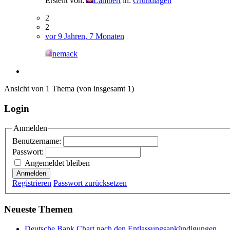
Erstellt von:
Lambert
in:
Grundlagen
2
2
vor 9 Jahren, 7 Monaten
nemack
Ansicht von 1 Thema (von insgesamt 1)
Login
Anmelden
Benutzername:
Passwort:
Angemeldet bleiben
Anmelden
Registrieren
Passwort zurücksetzen
Neueste Themen
Deutsche Bank Chart nach den Entlassungsankündigungen