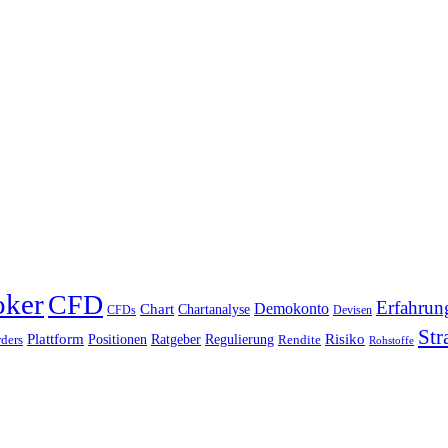
oker
CFD
Erfahrun
Chart
Demokonto
Chartanalyse
CFDs
Devisen
Str
Plattform
Risiko
Positionen
Ratgeber
Regulierung
ders
Rendite
Rohstoffe