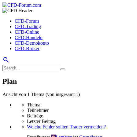
CFD-Forum
CFD-Trading
CFD-Online
CFD-Handeln
CFD-Demokonto
CFD-Broker
search
Plan
Ansicht von 1 Thema (von insgesamt 1)
Thema
Teilnehmer
Beiträge
Letzter Beitrag
Welche Fehler sollten Trader vermeiden?