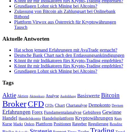
Könnt ihr mir Indikatoren fürs Krypto-Trading empfehlen?
Grundlagen Lohnt sich Mining bei Altcoins?
Zulassung von Bitcoin als Zahlungsart bei Onlinebank
Bitbond
Plattform Virwox aus Österreich für Kryptowährungen
Tausch
Aktuelle Antworten
Hat schon jemand Erfahrungen mit AvaTrade gemacht?
Deutsche Bank Chart nach den Entlassungsankündigungen
Könnt ihr mir Indikatoren fürs Krypto-Trading empfehlen?
Könnt ihr mir Indikatoren fürs Krypto-Trading empfehlen?
Grundlagen Lohnt sich Mining bei Altcoins?
Tags
Bitcoin
Aktie
Basiswerte
Aktien
Analyse
Aktienkurs
Ausbildung
Broker
CFD
Chart
Demokonto
Chartanalyse
CFDs
Devisen
Erfahrungen
Gewinne
Forex
Fundamentalanalyse
Gebühren
Handel
Kryptowährungen
Handelsplattform
Handelskonto
Kurs
Plattform
Kurse
Positionen
Ratgeber
Regulierung
Orders
Rendite
Markt
Trading
Strategie
Risiko
Support
Tipps
Trader
Trend
Rohstoffe