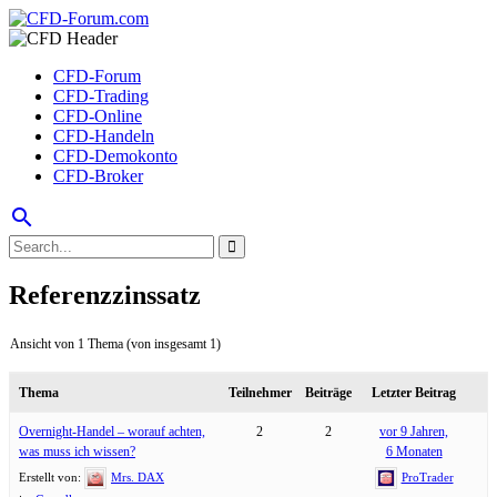
CFD-Forum
CFD-Trading
CFD-Online
CFD-Handeln
CFD-Demokonto
CFD-Broker
search
Referenzzinssatz
Ansicht von 1 Thema (von insgesamt 1)
Thema
Teilnehmer
Beiträge
Letzter Beitrag
Overnight-Handel – worauf achten,
2
2
vor 9 Jahren,
was muss ich wissen?
6 Monaten
Erstellt von:
Mrs. DAX
ProTrader