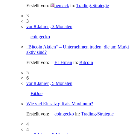
Erstellt von:
nemack
in:
Trading-Strategie
3
3
vor 8 Jahren, 3 Monaten
coingecko
„Bitcoin Aktien“ – Unternehmen traden, die am Markt
aktiv sind?
Erstellt von:
ETHman
in:
Bitcoin
5
6
vor 8 Jahren, 5 Monaten
BitJoe
Wie viel Einsatz gilt als Maximum?
Erstellt von:
coingecko
in:
Trading-Strategie
4
4