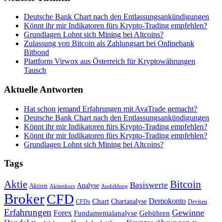
Deutsche Bank Chart nach den Entlassungsankündigungen
Könnt ihr mir Indikatoren fürs Krypto-Trading empfehlen?
Grundlagen Lohnt sich Mining bei Altcoins?
Zulassung von Bitcoin als Zahlungsart bei Onlinebank
Bitbond
Plattform Virwox aus Österreich für Kryptowährungen
Tausch
Aktuelle Antworten
Hat schon jemand Erfahrungen mit AvaTrade gemacht?
Deutsche Bank Chart nach den Entlassungsankündigungen
Könnt ihr mir Indikatoren fürs Krypto-Trading empfehlen?
Könnt ihr mir Indikatoren fürs Krypto-Trading empfehlen?
Grundlagen Lohnt sich Mining bei Altcoins?
Tags
Bitcoin
Aktie
Basiswerte
Aktien
Analyse
Aktienkurs
Ausbildung
Broker
CFD
Chart
Demokonto
Chartanalyse
CFDs
Devisen
Erfahrungen
Gewinne
Forex
Fundamentalanalyse
Gebühren