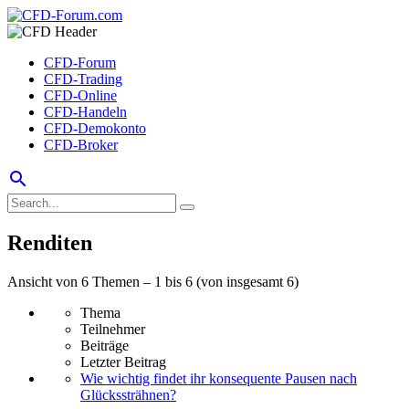
CFD-Forum
CFD-Trading
CFD-Online
CFD-Handeln
CFD-Demokonto
CFD-Broker
search
Renditen
Ansicht von 6 Themen – 1 bis 6 (von insgesamt 6)
Thema
Teilnehmer
Beiträge
Letzter Beitrag
Wie wichtig findet ihr konsequente Pausen nach
Glückssträhnen?