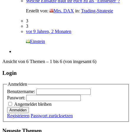
Welche Einsätze traut ihr euch zu als "Einsteiger"?
Erstellt von:
Mrs. DAX
in:
Trading-Strategie
3
3
vor 9 Jahren, 2 Monaten
Einstein
Ansicht von 6 Themen – 1 bis 6 (von insgesamt 6)
Login
Anmelden
Benutzername:
Passwort:
Angemeldet bleiben
Anmelden
Registrieren
Passwort zurücksetzen
Neueste Themen