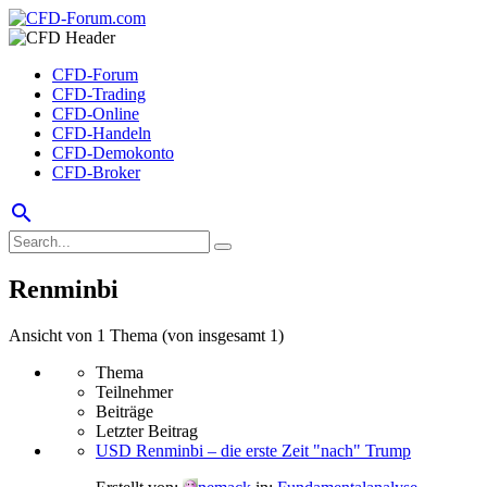
CFD-Forum
CFD-Trading
CFD-Online
CFD-Handeln
CFD-Demokonto
CFD-Broker
search
Renminbi
Ansicht von 1 Thema (von insgesamt 1)
Thema
Teilnehmer
Beiträge
Letzter Beitrag
USD Renminbi – die erste Zeit "nach" Trump