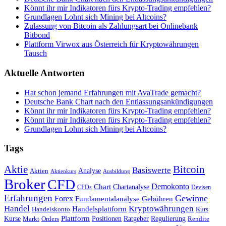
Könnt ihr mir Indikatoren fürs Krypto-Trading empfehlen?
Grundlagen Lohnt sich Mining bei Altcoins?
Zulassung von Bitcoin als Zahlungsart bei Onlinebank
Bitbond
Plattform Virwox aus Österreich für Kryptowährungen
Tausch
Aktuelle Antworten
Hat schon jemand Erfahrungen mit AvaTrade gemacht?
Deutsche Bank Chart nach den Entlassungsankündigungen
Könnt ihr mir Indikatoren fürs Krypto-Trading empfehlen?
Könnt ihr mir Indikatoren fürs Krypto-Trading empfehlen?
Grundlagen Lohnt sich Mining bei Altcoins?
Tags
Bitcoin
Aktie
Basiswerte
Aktien
Analyse
Aktienkurs
Ausbildung
Broker
CFD
Chart
Demokonto
Chartanalyse
CFDs
Devisen
Erfahrungen
Gewinne
Forex
Fundamentalanalyse
Gebühren
Handel
Kryptowährungen
Handelsplattform
Handelskonto
Kurs
Plattform
Kurse
Positionen
Ratgeber
Regulierung
Orders
Rendite
Markt