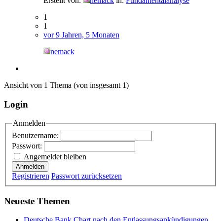
Erstellt von:
nemack
in:
Fundamentalanalyse
1
1
vor 9 Jahren, 5 Monaten
nemack
Ansicht von 1 Thema (von insgesamt 1)
Login
Anmelden
Benutzername:
Passwort:
Angemeldet bleiben
Anmelden
Registrieren
Passwort zurücksetzen
Neueste Themen
Deutsche Bank Chart nach den Entlassungsankündigungen