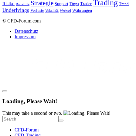
Trading
Strategie
Risiko
Support
Tipps
Trader
Trend
Rohstoffe
Underlyings
Verluste
Währungen
Volatilität
Wechsel
© CFD-Forum.com
Datenschutz
Impressum
Loading, Please Wait!
This may take a second or two.
CFD-Forum
CFD-Trading