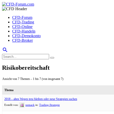
CFD-Forum
CFD-Trading
CFD-Online
CFD-Handeln
CFD-Demokonto
CFD-Broker
search
Risikobereitschaft
Ansicht von 7 Themen – 1 bis 7 (von insgesamt 7)
Thema
2018 – alten Wegen treu bleiben oder neue Strategien suchen
Erstellt von:
nemack
in:
Trading-Strategie