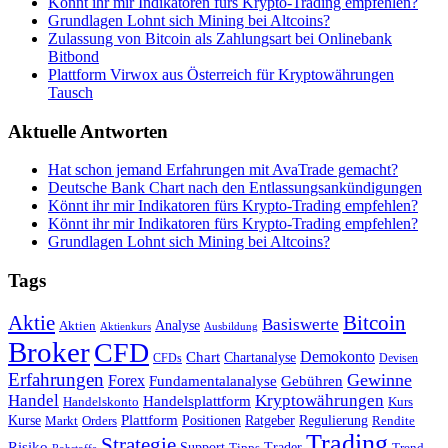
Könnt ihr mir Indikatoren fürs Krypto-Trading empfehlen?
Grundlagen Lohnt sich Mining bei Altcoins?
Zulassung von Bitcoin als Zahlungsart bei Onlinebank
Bitbond
Plattform Virwox aus Österreich für Kryptowährungen
Tausch
Aktuelle Antworten
Hat schon jemand Erfahrungen mit AvaTrade gemacht?
Deutsche Bank Chart nach den Entlassungsankündigungen
Könnt ihr mir Indikatoren fürs Krypto-Trading empfehlen?
Könnt ihr mir Indikatoren fürs Krypto-Trading empfehlen?
Grundlagen Lohnt sich Mining bei Altcoins?
Tags
Bitcoin
Aktie
Basiswerte
Aktien
Analyse
Aktienkurs
Ausbildung
Broker
CFD
Chart
Demokonto
Chartanalyse
CFDs
Devisen
Erfahrungen
Gewinne
Forex
Fundamentalanalyse
Gebühren
Handel
Kryptowährungen
Handelsplattform
Handelskonto
Kurs
Plattform
Kurse
Positionen
Ratgeber
Regulierung
Orders
Rendite
Markt
Trading
Strategie
Risiko
Support
Tipps
Trader
Trend
Rohstoffe