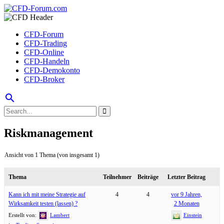
CFD-Forum
CFD-Trading
CFD-Online
CFD-Handeln
CFD-Demokonto
CFD-Broker
search
Riskmanagement
Ansicht von 1 Thema (von insgesamt 1)
Thema
Teilnehmer
Beiträge
Letzter Beitrag
Kann ich mit meine Strategie auf
4
4
vor 9 Jahren,
Wirksamkeit testen (lassen) ?
2 Monaten
Erstellt von:
Lambert
Einstein