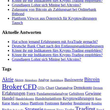
Könnt ihr mir Indikatoren fürs Krypto-Trading empfehlen?
Grundlagen Lohnt sich Mining bei Altcoins?
Zulassung von Bitcoin als Zahlungsart bei Onlinebank
Bitbond
Plattform Virwox aus Österreich für Kryptowährungen
Tausch
Aktuelle Antworten
Hat schon jemand Erfahrungen mit AvaTrade gemacht?
Deutsche Bank Chart nach den Entlassungsankündigungen
Könnt ihr mir Indikatoren fürs Krypto-Trading empfehlen?
Könnt ihr mir Indikatoren fürs Krypto-Trading empfehlen?
Grundlagen Lohnt sich Mining bei Altcoins?
Tags
Bitcoin
Aktie
Basiswerte
Aktien
Analyse
Aktienkurs
Ausbildung
Broker
CFD
Chart
Demokonto
Chartanalyse
CFDs
Devisen
Erfahrungen
Gewinne
Forex
Fundamentalanalyse
Gebühren
Handel
Kryptowährungen
Handelsplattform
Handelskonto
Kurs
Plattform
Kurse
Positionen
Ratgeber
Regulierung
Orders
Rendite
Markt
Trading
Strategie
Risiko
Support
Tipps
Trader
Trend
Rohstoffe