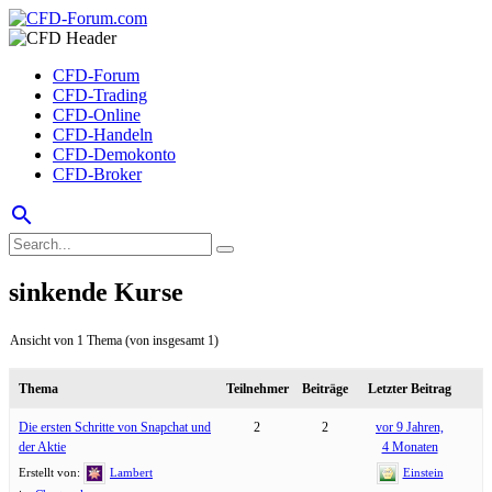
CFD-Forum
CFD-Trading
CFD-Online
CFD-Handeln
CFD-Demokonto
CFD-Broker
search
sinkende Kurse
Ansicht von 1 Thema (von insgesamt 1)
Thema
Teilnehmer
Beiträge
Letzter Beitrag
Die ersten Schritte von Snapchat und
2
2
vor 9 Jahren,
der Aktie
4 Monaten
Erstellt von:
Lambert
Einstein