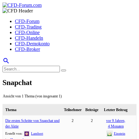
CFD-Forum
CFD-Trading
CFD-Online
CFD-Handeln
CFD-Demokonto
CFD-Broker
search
Snapchat
Ansicht von 1 Thema (von insgesamt 1)
Thema
Teilnehmer
Beiträge
Letzter Beitrag
Die ersten Schritte von Snapchat und
2
2
vor 9 Jahren,
der Aktie
4 Monaten
Erstellt von:
Lambert
Einstein