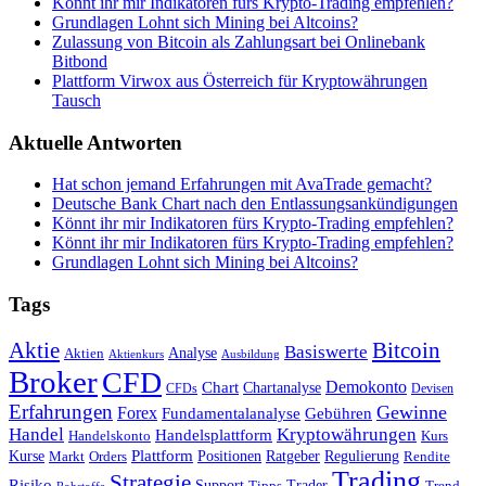
Könnt ihr mir Indikatoren fürs Krypto-Trading empfehlen?
Grundlagen Lohnt sich Mining bei Altcoins?
Zulassung von Bitcoin als Zahlungsart bei Onlinebank
Bitbond
Plattform Virwox aus Österreich für Kryptowährungen
Tausch
Aktuelle Antworten
Hat schon jemand Erfahrungen mit AvaTrade gemacht?
Deutsche Bank Chart nach den Entlassungsankündigungen
Könnt ihr mir Indikatoren fürs Krypto-Trading empfehlen?
Könnt ihr mir Indikatoren fürs Krypto-Trading empfehlen?
Grundlagen Lohnt sich Mining bei Altcoins?
Tags
Bitcoin
Aktie
Basiswerte
Aktien
Analyse
Aktienkurs
Ausbildung
Broker
CFD
Chart
Demokonto
Chartanalyse
CFDs
Devisen
Erfahrungen
Gewinne
Forex
Fundamentalanalyse
Gebühren
Handel
Kryptowährungen
Handelsplattform
Handelskonto
Kurs
Plattform
Kurse
Positionen
Ratgeber
Regulierung
Orders
Rendite
Markt
Trading
Strategie
Risiko
Support
Tipps
Trader
Trend
Rohstoffe