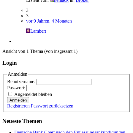
Erstellt von:
nemack
in:
Broker
3
3
vor 9 Jahren, 4 Monaten
Lambert
Ansicht von 1 Thema (von insgesamt 1)
Login
Anmelden
Benutzername:
Passwort:
Angemeldet bleiben
Anmelden
Registrieren
Passwort zurücksetzen
Neueste Themen
Deutsche Bank Chart nach den Entlassungsankündigungen