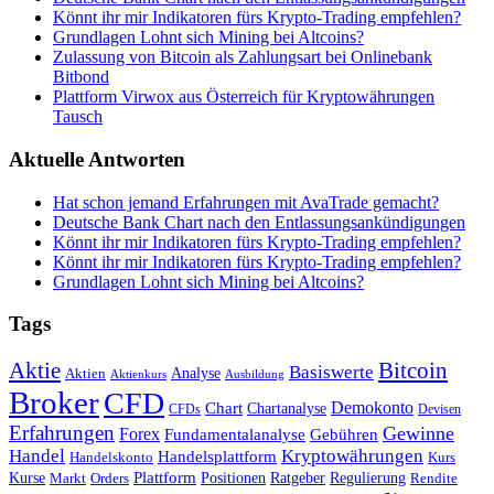
Könnt ihr mir Indikatoren fürs Krypto-Trading empfehlen?
Grundlagen Lohnt sich Mining bei Altcoins?
Zulassung von Bitcoin als Zahlungsart bei Onlinebank
Bitbond
Plattform Virwox aus Österreich für Kryptowährungen
Tausch
Aktuelle Antworten
Hat schon jemand Erfahrungen mit AvaTrade gemacht?
Deutsche Bank Chart nach den Entlassungsankündigungen
Könnt ihr mir Indikatoren fürs Krypto-Trading empfehlen?
Könnt ihr mir Indikatoren fürs Krypto-Trading empfehlen?
Grundlagen Lohnt sich Mining bei Altcoins?
Tags
Bitcoin
Aktie
Basiswerte
Aktien
Analyse
Aktienkurs
Ausbildung
Broker
CFD
Chart
Demokonto
Chartanalyse
CFDs
Devisen
Erfahrungen
Gewinne
Forex
Fundamentalanalyse
Gebühren
Handel
Kryptowährungen
Handelsplattform
Handelskonto
Kurs
Plattform
Kurse
Positionen
Ratgeber
Regulierung
Orders
Rendite
Markt