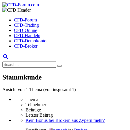
CFD-Forum
CFD-Trading
CFD-Online
CFD-Handeln
CFD-Demokonto
CFD-Broker
search
Stammkunde
Ansicht von 1 Thema (von insgesamt 1)
Thema
Teilnehmer
Beiträge
Letzter Beitrag
Kein Bonus bei Brokern aus Zypern mehr?