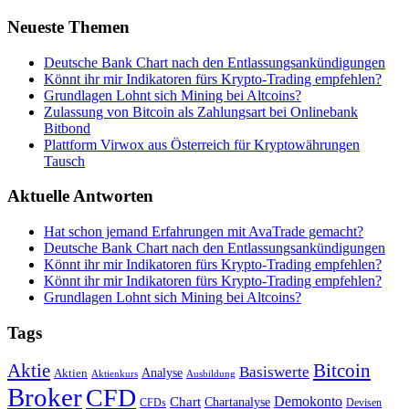
Neueste Themen
Deutsche Bank Chart nach den Entlassungsankündigungen
Könnt ihr mir Indikatoren fürs Krypto-Trading empfehlen?
Grundlagen Lohnt sich Mining bei Altcoins?
Zulassung von Bitcoin als Zahlungsart bei Onlinebank
Bitbond
Plattform Virwox aus Österreich für Kryptowährungen
Tausch
Aktuelle Antworten
Hat schon jemand Erfahrungen mit AvaTrade gemacht?
Deutsche Bank Chart nach den Entlassungsankündigungen
Könnt ihr mir Indikatoren fürs Krypto-Trading empfehlen?
Könnt ihr mir Indikatoren fürs Krypto-Trading empfehlen?
Grundlagen Lohnt sich Mining bei Altcoins?
Tags
Bitcoin
Aktie
Basiswerte
Aktien
Analyse
Aktienkurs
Ausbildung
Broker
CFD
Chart
Demokonto
Chartanalyse
CFDs
Devisen