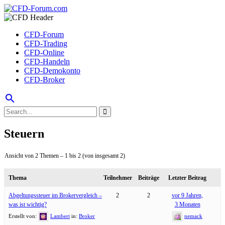
CFD-Forum
CFD-Trading
CFD-Online
CFD-Handeln
CFD-Demokonto
CFD-Broker
search
Steuern
Ansicht von 2 Themen – 1 bis 2 (von insgesamt 2)
Thema
Teilnehmer
Beiträge
Letzter Beitrag
Abgeltungssteuer im Brokervergleich –
2
2
vor 9 Jahren,
was ist wichtig?
3 Monaten
Erstellt von:
Lambert
in:
Broker
nemack