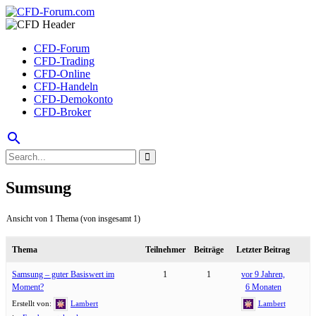
CFD-Forum
CFD-Trading
CFD-Online
CFD-Handeln
CFD-Demokonto
CFD-Broker
search
Sumsung
Ansicht von 1 Thema (von insgesamt 1)
Thema
Teilnehmer
Beiträge
Letzter Beitrag
Samsung – guter Basiswert im
1
1
vor 9 Jahren,
Moment?
6 Monaten
Erstellt von:
Lambert
Lambert