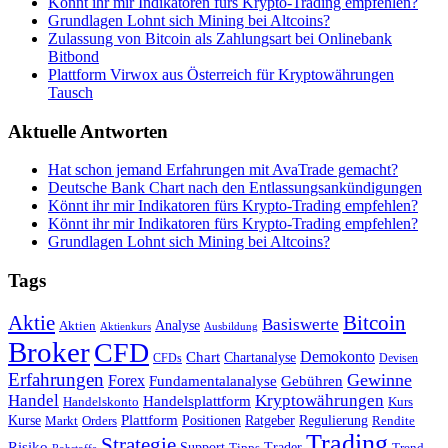
Könnt ihr mir Indikatoren fürs Krypto-Trading empfehlen?
Grundlagen Lohnt sich Mining bei Altcoins?
Zulassung von Bitcoin als Zahlungsart bei Onlinebank
Bitbond
Plattform Virwox aus Österreich für Kryptowährungen
Tausch
Aktuelle Antworten
Hat schon jemand Erfahrungen mit AvaTrade gemacht?
Deutsche Bank Chart nach den Entlassungsankündigungen
Könnt ihr mir Indikatoren fürs Krypto-Trading empfehlen?
Könnt ihr mir Indikatoren fürs Krypto-Trading empfehlen?
Grundlagen Lohnt sich Mining bei Altcoins?
Tags
Bitcoin
Aktie
Basiswerte
Aktien
Analyse
Aktienkurs
Ausbildung
Broker
CFD
Chart
Demokonto
Chartanalyse
CFDs
Devisen
Erfahrungen
Gewinne
Forex
Fundamentalanalyse
Gebühren
Handel
Kryptowährungen
Handelsplattform
Handelskonto
Kurs
Plattform
Kurse
Positionen
Ratgeber
Regulierung
Orders
Rendite
Markt
Trading
Strategie
Risiko
Support
Tipps
Trader
Trend
Rohstoffe