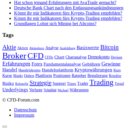
Hat schon jemand Erfahrungen mit AvaTrade gemacht?
Deutsche Bank Chart nach den Entlassungsankündigungen
Könnt ihr mir Indikatoren fürs Krypto-Trading empfehlen?
Könnt ihr mir Indikatoren fürs Krypto-Trading empfehlen?
Grundlagen Lohnt sich Mining bei Altcoins?
Tags
Bitcoin
Aktie
Basiswerte
Aktien
Analyse
Aktienkurs
Ausbildung
Broker
CFD
Chart
Demokonto
Chartanalyse
CFDs
Devisen
Erfahrungen
Gewinne
Forex
Fundamentalanalyse
Gebühren
Handel
Kryptowährungen
Handelsplattform
Handelskonto
Kurs
Plattform
Kurse
Positionen
Ratgeber
Regulierung
Orders
Rendite
Markt
Trading
Strategie
Risiko
Support
Tipps
Trader
Trend
Rohstoffe
Underlyings
Verluste
Währungen
Volatilität
Wechsel
© CFD-Forum.com
Datenschutz
Impressum