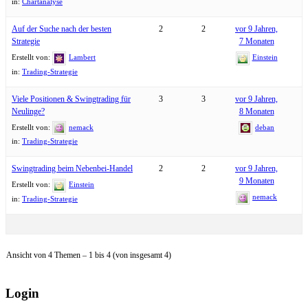
in:
Chartanalyse
Auf der Suche nach der besten
2
2
vor 9 Jahren,
Strategie
7 Monaten
Erstellt von:
Lambert
Einstein
in:
Trading-Strategie
Viele Positionen & Swingtrading für
3
3
vor 9 Jahren,
Neulinge?
8 Monaten
Erstellt von:
nemack
deban
in:
Trading-Strategie
Swingtrading beim Nebenbei-Handel
2
2
vor 9 Jahren,
9 Monaten
Erstellt von:
Einstein
nemack
in:
Trading-Strategie
Ansicht von 4 Themen – 1 bis 4 (von insgesamt 4)
Login