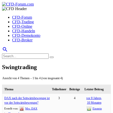
CFD-Forum
CFD-Trading
CFD-Online
CFD-Handeln
CFD-Demokonto
CFD-Broker
search
Swingtrading
Ansicht von 4 Themen – 1 bis 4 (von insgesamt 4)
Thema
Teilnehmer
Beiträge
Letzter Beitrag
DAX nach der Seitwärtsbewegung ist
3
4
vor 8 Jahren,
vor der Seitwärtsbewegung?
10 Monaten
Erstellt von:
Mrs. DAX
Einstein