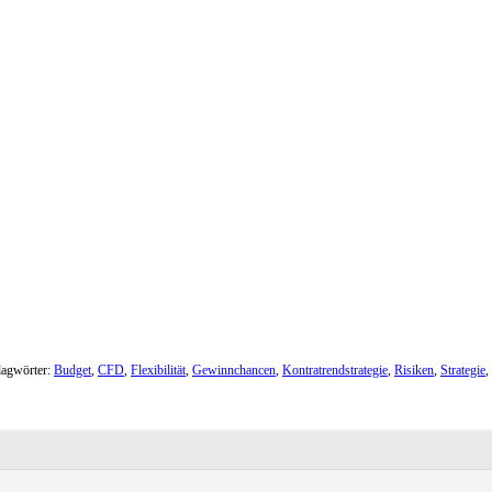
lagwörter:
Budget
,
CFD
,
Flexibilität
,
Gewinnchancen
,
Kontratrendstrategie
,
Risiken
,
Strategie
,