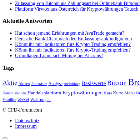
Zulassung von Bitcoin als Zahlungsart bei Onlinebank Bitbond
Plattform Virwox aus Österreich für Kryptowährungen Tausch
Aktuelle Antworten
Hat schon jemand Erfahrungen mit AvaTrade gemacht?
Deutsche Bank Chart nach den Entlassungsankündigungen
Könnt ihr mir Indikatoren fürs Krypto-Trading empfehlen?
Könnt ihr mir Indikatoren fürs Krypto-Trading empfehlen?
Grundlagen Lohnt sich Mining bei Altcoins?
Tags
Br
Bitcoin
Aktie
Basiswerte
Aktien
Analyse
Aktienkurs
Ausbildung
Kryptowährungen
Handelsplattform
Kurse
Handelskonto
Kurs
Or
Markt
Währungen
Volatilität
Wechsel
© CFD-Forum.com
Datenschutz
Impressum