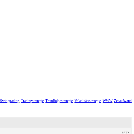
Swingtrading
,
Tradingstrategie
,
Trendfolgestrategie
,
Volatilitätsstrategie
,
WWW
,
Zeitaufwand
#572