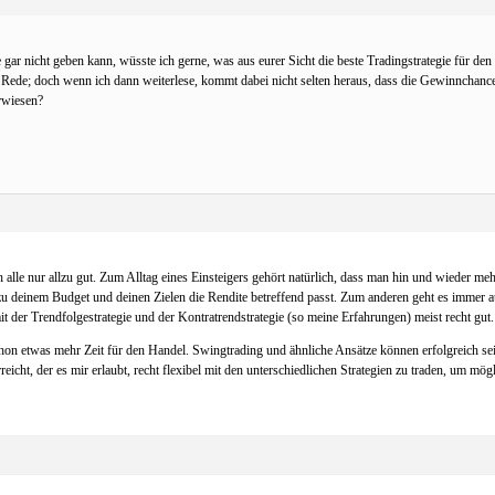
e gar nicht geben kann, wüsste ich gerne, was aus eurer Sicht die beste Tradingstrategie für d
e Rede; doch wenn ich dann weiterlese, kommt dabei nicht selten heraus, dass die Gewinnchance
erwiesen?
alle nur allzu gut. Zum Alltag eines Einsteigers gehört natürlich, dass man hin und wieder meh
ite zu deinem Budget und deinen Zielen die Rendite betreffend passt. Zum anderen geht es immer
it der Trendfolgestrategie und der Kontratrendstrategie (so meine Erfahrungen) meist recht gut.
s schon etwas mehr Zeit für den Handel. Swingtrading und ähnliche Ansätze können erfolgreich 
rreicht, der es mir erlaubt, recht flexibel mit den unterschiedlichen Strategien zu traden, um 