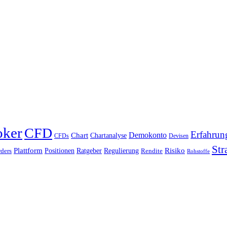
oker
CFD
Erfahrun
Chart
Demokonto
Chartanalyse
CFDs
Devisen
Str
Plattform
Risiko
Positionen
Ratgeber
Regulierung
ders
Rendite
Rohstoffe