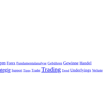
gen
Gewinne
Handel
Forex
Fundamentalanalyse
Gebühren
Trading
ategie
Underlyings
Verluste
Support
Tipps
Trader
Trend