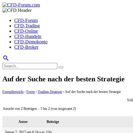
CFD-Forum
CFD-Trading
CFD-Online
CFD-Handeln
CFD-Demokonto
CFD-Broker
search
Auf der Suche nach der besten Strategie
Forenübersicht
›
Foren
›
Trading-Strategie
›
Auf der Suche nach der besten Strategie
Sch
Ansicht von 2 Beiträgen – 1 bis 2 (von insgesamt 2)
Autor
Beiträge
Januar 7, 2017 um 6:24 p.m. Uhr