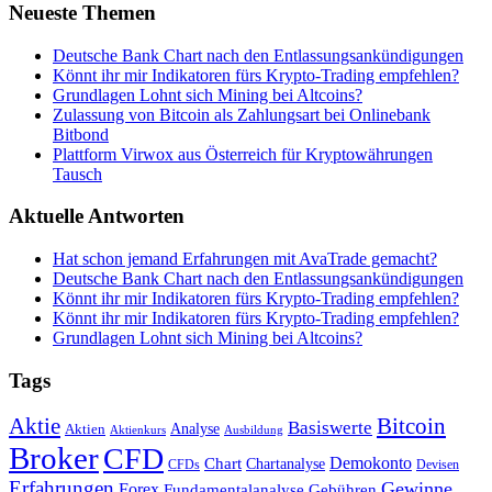
Neueste Themen
Deutsche Bank Chart nach den Entlassungsankündigungen
Könnt ihr mir Indikatoren fürs Krypto-Trading empfehlen?
Grundlagen Lohnt sich Mining bei Altcoins?
Zulassung von Bitcoin als Zahlungsart bei Onlinebank
Bitbond
Plattform Virwox aus Österreich für Kryptowährungen
Tausch
Aktuelle Antworten
Hat schon jemand Erfahrungen mit AvaTrade gemacht?
Deutsche Bank Chart nach den Entlassungsankündigungen
Könnt ihr mir Indikatoren fürs Krypto-Trading empfehlen?
Könnt ihr mir Indikatoren fürs Krypto-Trading empfehlen?
Grundlagen Lohnt sich Mining bei Altcoins?
Tags
Bitcoin
Aktie
Basiswerte
Aktien
Analyse
Aktienkurs
Ausbildung
Broker
CFD
Chart
Demokonto
Chartanalyse
CFDs
Devisen
Erfahrungen
Gewinne
Forex
Fundamentalanalyse
Gebühren