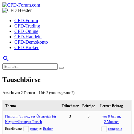
CFD-Forum
CFD-Trading
CFD-Online
CFD-Handeln
CFD-Demokonto
CFD-Broker
search
Tauschbörse
Ansicht von 2 Themen – 1 bis 2 (von insgesamt 2)
Thema
Teilnehmer
Beiträge
Letzter Beitrag
Plattform Virwox aus Österreich für
3
3
vor 8 Jahren,
Kryptowährungen Tausch
2 Monaten
Erstellt von:
janny
in:
Broker
coingecko