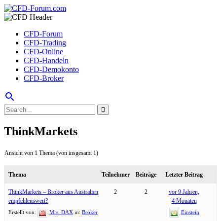
CFD-Forum
CFD-Trading
CFD-Online
CFD-Handeln
CFD-Demokonto
CFD-Broker
search
ThinkMarkets
Ansicht von 1 Thema (von insgesamt 1)
Thema
Teilnehmer
Beiträge
Letzter Beitrag
ThinkMarkets – Broker aus Australien
2
2
vor 9 Jahren,
empfehlenswert?
4 Monaten
Erstellt von:
Mrs. DAX
in:
Broker
Einstein