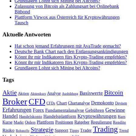
Grundlagen Lohnt sich Mining bei Altcoins?
Zulassung von Bitcoin als Zahlungsart bei Onlinebank
Bitbond
Plattform Virwox aus Österreich für Kryptowährungen
Tausch
Aktuelle Antworten
Hat schon jemand Erfahrungen mit AvaTrade gemacht?
Deutsche Bank Chart nach den Entlassungsankündigungen
Könnt ihr mir Indikatoren fürs Krypto-Trading empfehlen?
Könnt ihr mir Indikatoren fürs Krypto-Trading empfehlen?
Grundlagen Lohnt sich Mining bei Altcoins?
Tags
Bitcoin
Aktie
Basiswerte
Aktien
Analyse
Aktienkurs
Ausbildung
Broker
CFD
Chart
Demokonto
Chartanalyse
CFDs
Devisen
Erfahrungen
Gewinne
Forex
Fundamentalanalyse
Gebühren
Handel
Kryptowährungen
Handelsplattform
Handelskonto
Kurs
Plattform
Kurse
Positionen
Ratgeber
Regulierung
Orders
Rendite
Markt
Trading
Strategie
Risiko
Support
Tipps
Trader
Trend
Rohstoffe