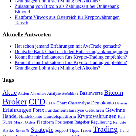
Grundlagen Lohnt sich Mining bei Altcoins?
Zulassung von Bitcoin als Zahlungsart bei Onlinebank
Bitbond
Plattform Virwox aus Österreich für Kryptowährungen
Tausch
Aktuelle Antworten
Hat schon jemand Erfahrungen mit AvaTrade gemacht?
Deutsche Bank Chart nach den Entlassungsankündigungen
Könnt ihr mir Indikatoren fürs Krypto-Trading empfehlen?
Könnt ihr mir Indikatoren fürs Krypto-Trading empfehlen?
Grundlagen Lohnt sich Mining bei Altcoins?
Tags
Bitcoin
Aktie
Basiswerte
Aktien
Analyse
Aktienkurs
Ausbildung
Broker
CFD
Chart
Demokonto
Chartanalyse
CFDs
Devisen
Erfahrungen
Gewinne
Forex
Fundamentalanalyse
Gebühren
Handel
Kryptowährungen
Handelsplattform
Handelskonto
Kurs
Plattform
Kurse
Positionen
Ratgeber
Regulierung
Orders
Rendite
Markt
Trading
Strategie
Risiko
Support
Tipps
Trader
Trend
Rohstoffe