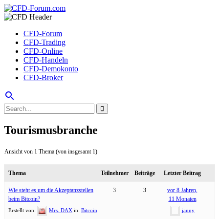
CFD-Forum
CFD-Trading
CFD-Online
CFD-Handeln
CFD-Demokonto
CFD-Broker
search
Tourismusbranche
Ansicht von 1 Thema (von insgesamt 1)
Thema
Teilnehmer
Beiträge
Letzter Beitrag
Wie steht es um die Akzeptanzstellen
3
3
vor 8 Jahren,
beim Bitcoin?
11 Monaten
Erstellt von:
Mrs. DAX
in:
Bitcoin
janny