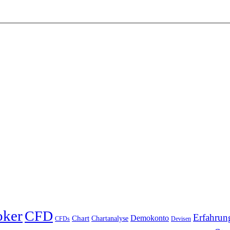
oker
CFD
Erfahrun
Chart
Demokonto
Chartanalyse
CFDs
Devisen