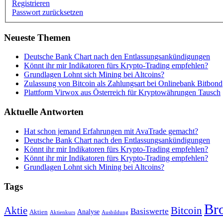
Registrieren
Passwort zurücksetzen
Neueste Themen
Deutsche Bank Chart nach den Entlassungsankündigungen
Könnt ihr mir Indikatoren fürs Krypto-Trading empfehlen?
Grundlagen Lohnt sich Mining bei Altcoins?
Zulassung von Bitcoin als Zahlungsart bei Onlinebank Bitbond
Plattform Virwox aus Österreich für Kryptowährungen Tausch
Aktuelle Antworten
Hat schon jemand Erfahrungen mit AvaTrade gemacht?
Deutsche Bank Chart nach den Entlassungsankündigungen
Könnt ihr mir Indikatoren fürs Krypto-Trading empfehlen?
Könnt ihr mir Indikatoren fürs Krypto-Trading empfehlen?
Grundlagen Lohnt sich Mining bei Altcoins?
Tags
Br
Bitcoin
Aktie
Basiswerte
Aktien
Analyse
Aktienkurs
Ausbildung