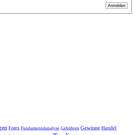
Anmelden
gen
Gewinne
Handel
Forex
Fundamentalanalyse
Gebühren