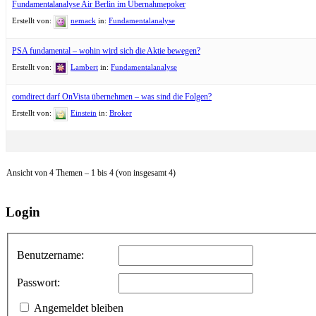
Fundamentalanalyse Air Berlin im Übernahmepoker
Erstellt von:
nemack
in:
Fundamentalanalyse
PSA fundamental – wohin wird sich die Aktie bewegen?
Erstellt von:
Lambert
in:
Fundamentalanalyse
comdirect darf OnVista übernehmen – was sind die Folgen?
Erstellt von:
Einstein
in:
Broker
Ansicht von 4 Themen – 1 bis 4 (von insgesamt 4)
Login
Benutzername:
Passwort:
Angemeldet bleiben