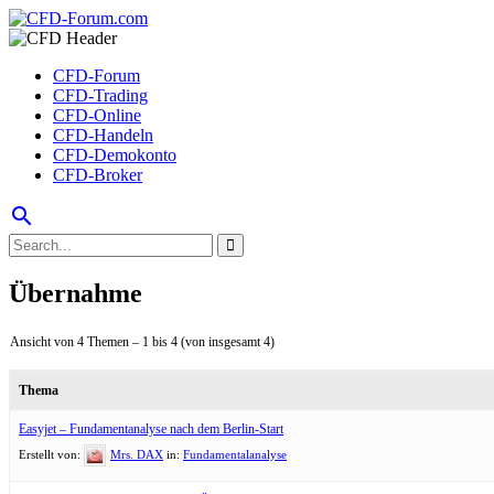
CFD-Forum
CFD-Trading
CFD-Online
CFD-Handeln
CFD-Demokonto
CFD-Broker
search
Übernahme
Ansicht von 4 Themen – 1 bis 4 (von insgesamt 4)
Thema
Easyjet – Fundamentanalyse nach dem Berlin-Start
Erstellt von:
Mrs. DAX
in:
Fundamentalanalyse