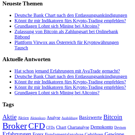
Neueste Themen
Deutsche Bank Chart nach den Entlassungsankündigungen
Könnt ihr mir Indikatoren fürs Krypto-Trading empfehlen?
Grundlagen Lohnt sich Mining bei Altcoins?
Zulassung von Bitcoin als Zahlungsart bei Onlinebank
Bitbond
Plattform Virwox aus Österreich für Kryptowährungen
Tausch
Aktuelle Antworten
Hat schon jemand Erfahrungen mit AvaTrade gemacht?
Deutsche Bank Chart nach den Entlassungsankündigungen
Könnt ihr mir Indikatoren fürs Krypto-Trading empfehlen?
Könnt ihr mir Indikatoren fürs Krypto-Trading empfehlen?
Grundlagen Lohnt sich Mining bei Altcoins?
Tags
Bitcoin
Aktie
Basiswerte
Aktien
Analyse
Aktienkurs
Ausbildung
Broker
CFD
Chart
Demokonto
Chartanalyse
CFDs
Devisen
Erfahrungen
Gewinne
Forex
Fundamentalanalyse
Gebühren