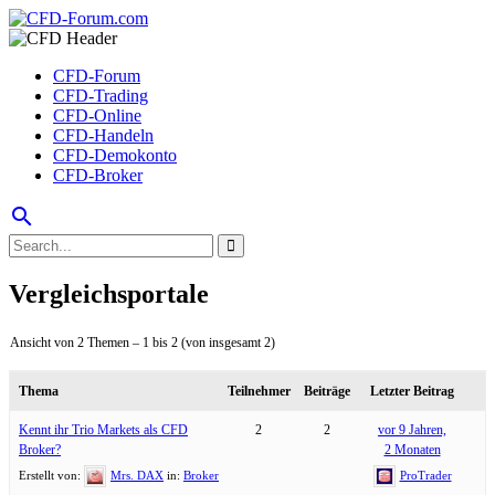
CFD-Forum
CFD-Trading
CFD-Online
CFD-Handeln
CFD-Demokonto
CFD-Broker
search
Vergleichsportale
Ansicht von 2 Themen – 1 bis 2 (von insgesamt 2)
Thema
Teilnehmer
Beiträge
Letzter Beitrag
Kennt ihr Trio Markets als CFD
2
2
vor 9 Jahren,
Broker?
2 Monaten
Erstellt von:
Mrs. DAX
in:
Broker
ProTrader