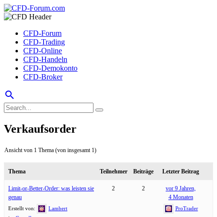
CFD-Forum
CFD-Trading
CFD-Online
CFD-Handeln
CFD-Demokonto
CFD-Broker
search
Verkaufsorder
Ansicht von 1 Thema (von insgesamt 1)
Thema
Teilnehmer
Beiträge
Letzter Beitrag
Limit-or-Better-Order: was leisten sie
2
2
vor 9 Jahren,
genau
4 Monaten
Erstellt von:
Lambert
ProTrader