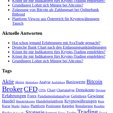
Könnt ihr mir Indikatoren fürs Krypto-Trading empfehlen?
Grundlagen Lohnt sich Mining bei Altcoins?
Zulassung von Bitcoin als Zahlungsart bei Onlinebank
Bitbond
Plattform Virwox aus Österreich für Kryptowährungen
Tausch
Aktuelle Antworten
Hat schon jemand Erfahrungen mit AvaTrade gemacht?
Deutsche Bank Chart nach den Entlassungsankündigungen
Könnt ihr mir Indikatoren fürs Krypto-Trading empfehlen?
Könnt ihr mir Indikatoren fürs Krypto-Trading empfehlen?
Grundlagen Lohnt sich Mining bei Altcoins?
Tags
Bitcoin
Aktie
Basiswerte
Aktien
Analyse
Aktienkurs
Ausbildung
Broker
CFD
Chart
Demokonto
Chartanalyse
CFDs
Devisen
Erfahrungen
Gewinne
Forex
Fundamentalanalyse
Gebühren
Handel
Kryptowährungen
Handelsplattform
Handelskonto
Kurs
Plattform
Kurse
Positionen
Ratgeber
Regulierung
Orders
Rendite
Markt
Trading
Strategie
Risiko
Support
Tipps
Trader
Trend
Rohstoffe