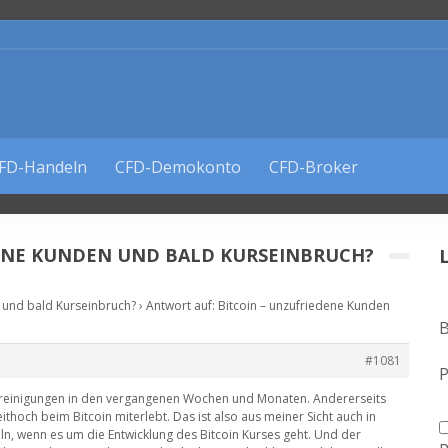
FD-Handeln
CFD-Demokonto
CFD-Broker
DENE KUNDEN UND BALD KURSEINBRUCH?
 und bald Kurseinbruch?
›
Antwort auf: Bitcoin – unzufriedene Kunden
B
#1081
P
 Bereinigungen in den vergangenen Wochen und Monaten. Andererseits
eithoch beim Bitcoin miterlebt. Das ist also aus meiner Sicht auch in
, wenn es um die Entwicklung des Bitcoin Kurses geht. Und der