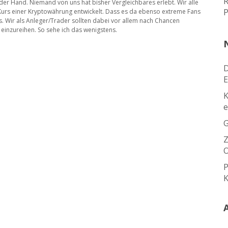
R
f der Hand. Niemand von uns hat bisher Vergleichbares erlebt. Wir alle
P
r Kurs einer Kryptowährung entwickelt. Dass es da ebenso extreme Fans
s. Wir als Anleger/Trader sollten dabei vor allem nach Chancen
 einzureihen. So sehe ich das wenigstens.
D
E
K
e
G
Z
O
P
K