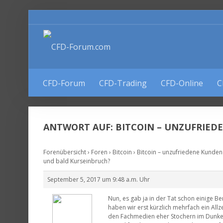
CFD-Forum
CFD-Trading
CFD-Online
C
ANTWORT AUF: BITCOIN – UNZUFRIE
Forenübersicht
›
Foren
›
Bitcoin
›
Bitcoin – unzufriedene Kunden
und bald Kurseinbruch?
September 5, 2017 um 9:48 a.m. Uhr
Nun, es gab ja in der Tat schon einige
haben wir erst kürzlich mehrfach ein Allz
den Fachmedien eher Stochern im Dunkeln