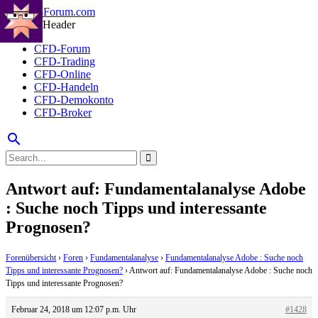
CFD-Forum
CFD-Trading
CFD-Online
CFD-Handeln
CFD-Demokonto
CFD-Broker
search
Antwort auf: Fundamentalanalyse Adobe
: Suche noch Tipps und interessante
Prognosen?
Forenübersicht
›
Foren
›
Fundamentalanalyse
›
Fundamentalanalyse Adobe : Suche noch
Tipps und interessante Prognosen?
›
Antwort auf: Fundamentalanalyse Adobe : Suche noch
Tipps und interessante Prognosen?
Februar 24, 2018 um 12:07 p.m. Uhr
#1428