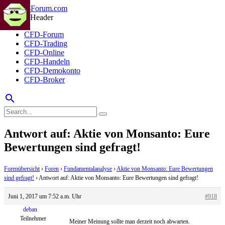
CFD-Forum
CFD-Trading
CFD-Online
CFD-Handeln
CFD-Demokonto
CFD-Broker
search
Antwort auf: Aktie von Monsanto: Eure
Bewertungen sind gefragt!
Forenübersicht
›
Foren
›
Fundamentalanalyse
›
Aktie von Monsanto: Eure Bewertungen
sind gefragt!
›
Antwort auf: Aktie von Monsanto: Eure Bewertungen sind gefragt!
Juni 1, 2017 um 7:52 a.m. Uhr
#918
deban
Teilnehmer
Meiner Meinung sollte man derzeit noch abwarten.