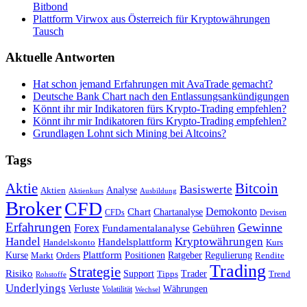
Bitbond
Plattform Virwox aus Österreich für Kryptowährungen
Tausch
Aktuelle Antworten
Hat schon jemand Erfahrungen mit AvaTrade gemacht?
Deutsche Bank Chart nach den Entlassungsankündigungen
Könnt ihr mir Indikatoren fürs Krypto-Trading empfehlen?
Könnt ihr mir Indikatoren fürs Krypto-Trading empfehlen?
Grundlagen Lohnt sich Mining bei Altcoins?
Tags
Bitcoin
Aktie
Basiswerte
Aktien
Analyse
Aktienkurs
Ausbildung
Broker
CFD
Chart
Demokonto
Chartanalyse
CFDs
Devisen
Erfahrungen
Gewinne
Forex
Fundamentalanalyse
Gebühren
Handel
Kryptowährungen
Handelsplattform
Handelskonto
Kurs
Plattform
Kurse
Positionen
Ratgeber
Regulierung
Orders
Rendite
Markt
Trading
Strategie
Risiko
Support
Tipps
Trader
Trend
Rohstoffe
Underlyings
Verluste
Währungen
Volatilität
Wechsel