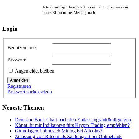
Jetzt einzusteigen bevor die Übernahme durch ist wäre ein
hohes Risiko meiner Meinung nach
Login
Benutzername:
Passwort:
Angemeldet bleiben
Anmelden
Registrieren
Passwort zurücksetzen
Neueste Themen
Deutsche Bank Chart nach den Entlassungsankündigungen
Könnt ihr mir Indikatoren fürs Krypto-Trading empfehlen?
Grundlagen Lohnt sich Mining bei Altcoins?
Zulassung von Bitcoin als Zahlungsart bei Onlinebank