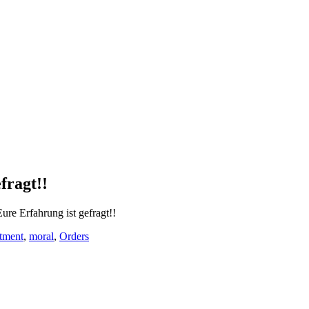
fragt!!
re Erfahrung ist gefragt!!
tment
,
moral
,
Orders