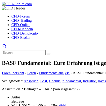
CFD-Forum
CFD-Trading
CFD-Online
CFD-Handeln
CFD-Demokonto
CFD-Broker
search
BASF Fundamental: Eure Erfahrung ist ge
Forenübersicht
›
Foren
›
Fundamentalanalyse
›
BASF Fundamental: Eu
Schlagwörter:
Anspruch
,
Basf
,
Chemie
,
fundamental
,
Industrie
,
Inves
Ansicht von 2 Beiträgen – 1 bis 2 (von insgesamt 2)
Autor
Beiträge
Mai 4, 2017 um 1:29 p.m. Uhr
#844