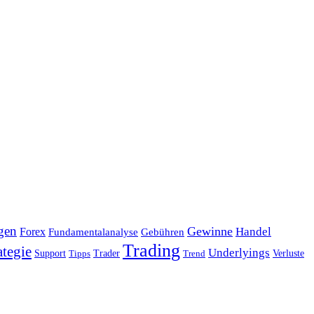
gen
Gewinne
Handel
Forex
Fundamentalanalyse
Gebühren
Trading
ategie
Underlyings
Verluste
Support
Tipps
Trader
Trend