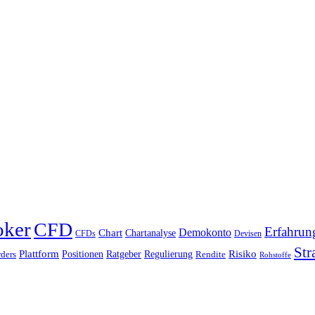
oker
CFD
Erfahrun
Chart
Demokonto
Chartanalyse
CFDs
Devisen
Str
Plattform
Risiko
Positionen
Ratgeber
Regulierung
ders
Rendite
Rohstoffe