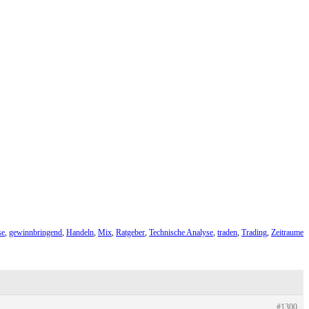
se
,
gewinnbringend
,
Handeln
,
Mix
,
Ratgeber
,
Technische Analyse
,
traden
,
Trading
,
Zeitraume
#1300