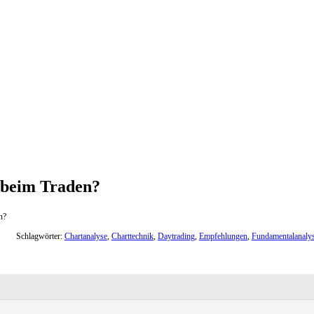
e beim Traden?
n?
Schlagwörter:
Chartanalyse
,
Charttechnik
,
Daytrading
,
Empfehlungen
,
Fundamentalanaly