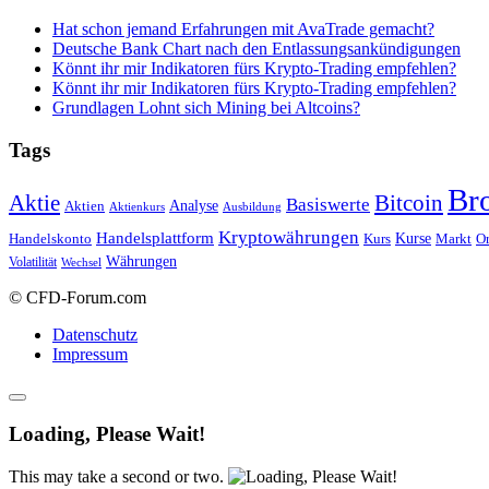
Hat schon jemand Erfahrungen mit AvaTrade gemacht?
Deutsche Bank Chart nach den Entlassungsankündigungen
Könnt ihr mir Indikatoren fürs Krypto-Trading empfehlen?
Könnt ihr mir Indikatoren fürs Krypto-Trading empfehlen?
Grundlagen Lohnt sich Mining bei Altcoins?
Tags
Br
Bitcoin
Aktie
Basiswerte
Aktien
Analyse
Aktienkurs
Ausbildung
Kryptowährungen
Handelsplattform
Kurse
Handelskonto
Kurs
Or
Markt
Währungen
Volatilität
Wechsel
© CFD-Forum.com
Datenschutz
Impressum
Loading, Please Wait!
This may take a second or two.