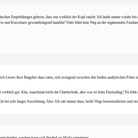
tischen Empfehlungen gelesen, dass mir wirklich der Kopf raucht. Ich lande immer wieder bei d
lyse und Kurscharts gewinnbringend handeln? Oder führt kein Weg an der ergänzenden Fundam
lich Lesern ihrer Ratgeber dazu raten, sich zwingend zwischen den beiden analytischen Polen
t wirklich gut. Klar, manchmal reicht die Charttechnik, aber was ist beim Daytrading? Da fehlt 
cht bei sehr langer Ausrichtung. Also: Ich rate immer dazu, beide Wege kennenzulernen und ein
tscheiden, sondern kann sich flexibel am Markt orientieren.