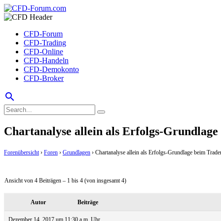
CFD-Forum
CFD-Trading
CFD-Online
CFD-Handeln
CFD-Demokonto
CFD-Broker
search
Chartanalyse allein als Erfolgs-Grundlag
Forenübersicht
›
Foren
›
Grundlagen
›
Chartanalyse allein als Erfolgs-Grundlage beim Trade
Ansicht von 4 Beiträgen – 1 bis 4 (von insgesamt 4)
Autor
Beiträge
Dezember 14, 2017 um 11:30 a.m. Uhr