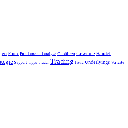
gen
Gewinne
Handel
Forex
Fundamentalanalyse
Gebühren
Trading
ategie
Underlyings
Verluste
Support
Tipps
Trader
Trend