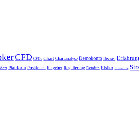
oker
CFD
Erfahrun
Chart
Demokonto
Chartanalyse
CFDs
Devisen
Str
Plattform
Risiko
Positionen
Ratgeber
Regulierung
ders
Rendite
Rohstoffe