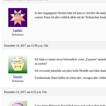
In den vergangenen Wochen habe ich jetzt so viel über die analy
warum. Kann ich aber wirklich allein mit der Technischen Ana
Lambert
Teilnehmer
Dezember 14, 2017 um 12:09 p.m. Uhr
Ich finde es immer etwas befremdlich, wenn „Experten“ tatsäch
zu suchen?
Ich verwende jedenfalls seit jeher beide Modelle und fahre dami
Einstein
Fundamentale Daten helfen da schon eher, versagen aber viellei
Teilnehmer
Dezember 14, 2017 um 4:25 p.m. Uhr
Ganz meine Meinung! Zum Glück muss man sich ja eben nicht en