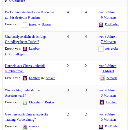
in:
Grundlagen
Broker und Wechselbörse Kraken –
4
4
vor 8 Jahren,
gut für deutsche Kunden?
6 Monaten
Erstellt von:
janny
in:
Broker
ProTrader
Chartanalyse allein als Erfolgs-
4
4
vor 8 Jahren,
Grundlage beim Traden?
7 Monaten
Erstellt von:
Lambert
coingecko
in:
Grundlagen
Handeln aus Charts – überall
2
2
vor 9 Jahren,
durchführbar?
1 Monat
Erstellt von:
Lambert
in:
Broker
nemack
Wie wichtig findet ihr die
3
3
vor 9 Jahren,
Assetauswahl?
3 Monaten
Erstellt von:
Einstein
in:
Broker
Lambert
Gewinne auch ohne analytische
2
2
vor 9 Jahren,
Trading Vorbereitung?
5 Monaten
Erstellt von:
nemack
ProTrader