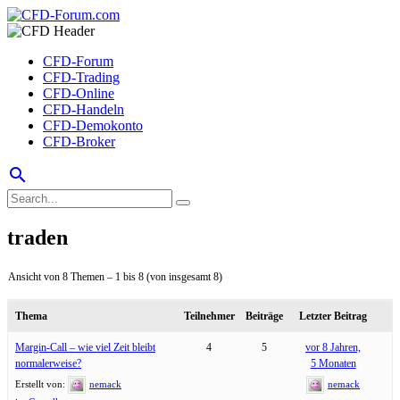
CFD-Forum
CFD-Trading
CFD-Online
CFD-Handeln
CFD-Demokonto
CFD-Broker
search
traden
Ansicht von 8 Themen – 1 bis 8 (von insgesamt 8)
Thema
Teilnehmer
Beiträge
Letzter Beitrag
Margin-Call – wie viel Zeit bleibt
4
5
vor 8 Jahren,
normalerweise?
5 Monaten
Erstellt von:
nemack
nemack