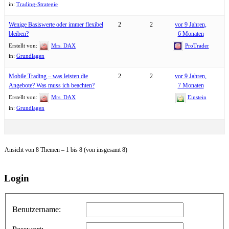
in:
Trading-Strategie
Wenige Basiswerte oder immer flexibel
2
2
vor 9 Jahren,
bleiben?
6 Monaten
Erstellt von:
Mrs. DAX
ProTrader
in:
Grundlagen
Mobile Trading – was leisten die
2
2
vor 9 Jahren,
Angebote? Was muss ich beachten?
7 Monaten
Erstellt von:
Mrs. DAX
Einstein
in:
Grundlagen
Ansicht von 8 Themen – 1 bis 8 (von insgesamt 8)
Login
Benutzername: