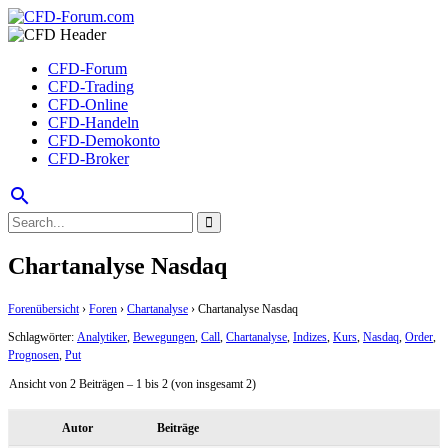
CFD-Forum
CFD-Trading
CFD-Online
CFD-Handeln
CFD-Demokonto
CFD-Broker
search
Chartanalyse Nasdaq
Forenübersicht
›
Foren
›
Chartanalyse
›
Chartanalyse Nasdaq
Schlagwörter:
Analytiker
,
Bewegungen
,
Call
,
Chartanalyse
,
Indizes
,
Kurs
,
Nasdaq
,
Order
,
Prognosen
,
Put
Ansicht von 2 Beiträgen – 1 bis 2 (von insgesamt 2)
Autor
Beiträge