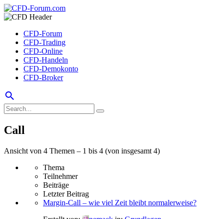
CFD-Forum
CFD-Trading
CFD-Online
CFD-Handeln
CFD-Demokonto
CFD-Broker
search
Call
Ansicht von 4 Themen – 1 bis 4 (von insgesamt 4)
Thema
Teilnehmer
Beiträge
Letzter Beitrag
Margin-Call – wie viel Zeit bleibt normalerweise?