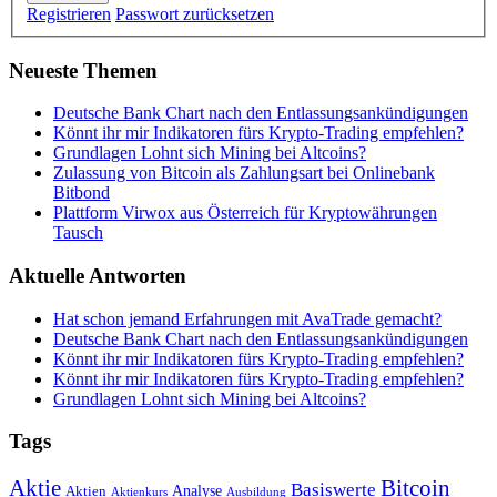
Registrieren
Passwort zurücksetzen
Neueste Themen
Deutsche Bank Chart nach den Entlassungsankündigungen
Könnt ihr mir Indikatoren fürs Krypto-Trading empfehlen?
Grundlagen Lohnt sich Mining bei Altcoins?
Zulassung von Bitcoin als Zahlungsart bei Onlinebank
Bitbond
Plattform Virwox aus Österreich für Kryptowährungen
Tausch
Aktuelle Antworten
Hat schon jemand Erfahrungen mit AvaTrade gemacht?
Deutsche Bank Chart nach den Entlassungsankündigungen
Könnt ihr mir Indikatoren fürs Krypto-Trading empfehlen?
Könnt ihr mir Indikatoren fürs Krypto-Trading empfehlen?
Grundlagen Lohnt sich Mining bei Altcoins?
Tags
Bitcoin
Aktie
Basiswerte
Aktien
Analyse
Aktienkurs
Ausbildung