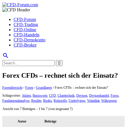
CFD-Forum
CFD-Trading
CFD-Online
CFD-Handeln
CFD-Demokonto
CFD-Broker
search
Forex CFDs – rechnet sich der Einsatz?
Forenübersicht
›
Foren
›
Grundlagen
›
Forex CFDs – rechnet sich der Einsatz?
Schlagwörter:
Aktien
,
Basiswerte
,
CFD
,
Charttechnik
,
Devisen
,
Devisenhandel
,
Forex
,
Fundamentalanalyse
,
Rendite
,
Risiko
,
Rohstoffe
,
Underlyings
,
Volatilität
,
Währungen
Ansicht von 7 Beiträgen – 1 bis 7 (von insgesamt 7)
Autor
Beiträge