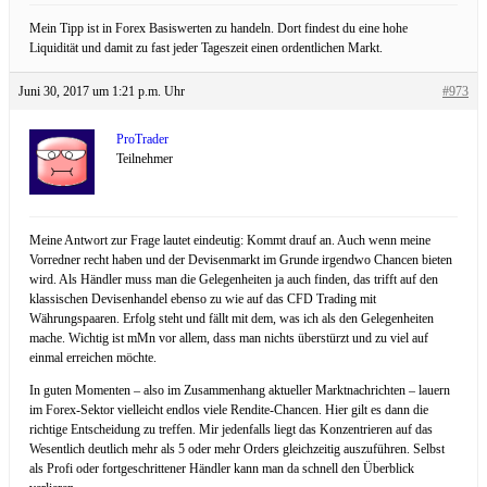
Mein Tipp ist in Forex Basiswerten zu handeln. Dort findest du eine hohe
Liquidität und damit zu fast jeder Tageszeit einen ordentlichen Markt.
Juni 30, 2017 um 1:21 p.m. Uhr
#973
ProTrader
Teilnehmer
Meine Antwort zur Frage lautet eindeutig: Kommt drauf an. Auch wenn meine
Vorredner recht haben und der Devisenmarkt im Grunde irgendwo Chancen bieten
wird. Als Händler muss man die Gelegenheiten ja auch finden, das trifft auf den
klassischen Devisenhandel ebenso zu wie auf das CFD Trading mit
Währungspaaren. Erfolg steht und fällt mit dem, was ich als den Gelegenheiten
mache. Wichtig ist mMn vor allem, dass man nichts überstürzt und zu viel auf
einmal erreichen möchte.
In guten Momenten – also im Zusammenhang aktueller Marktnachrichten – lauern
im Forex-Sektor vielleicht endlos viele Rendite-Chancen. Hier gilt es dann die
richtige Entscheidung zu treffen. Mir jedenfalls liegt das Konzentrieren auf das
Wesentlich deutlich mehr als 5 oder mehr Orders gleichzeitig auszuführen. Selbst
als Profi oder fortgeschrittener Händler kann man da schnell den Überblick