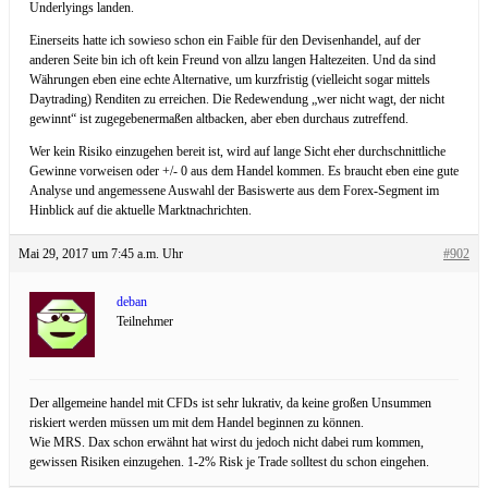
Underlyings landen.
Einerseits hatte ich sowieso schon ein Faible für den Devisenhandel, auf der
anderen Seite bin ich oft kein Freund von allzu langen Haltezeiten. Und da sind
Währungen eben eine echte Alternative, um kurzfristig (vielleicht sogar mittels
Daytrading) Renditen zu erreichen. Die Redewendung „wer nicht wagt, der nicht
gewinnt“ ist zugegebenermaßen altbacken, aber eben durchaus zutreffend.
Wer kein Risiko einzugehen bereit ist, wird auf lange Sicht eher durchschnittliche
Gewinne vorweisen oder +/- 0 aus dem Handel kommen. Es braucht eben eine gute
Analyse und angemessene Auswahl der Basiswerte aus dem Forex-Segment im
Hinblick auf die aktuelle Marktnachrichten.
Mai 29, 2017 um 7:45 a.m. Uhr
#902
deban
Teilnehmer
Der allgemeine handel mit CFDs ist sehr lukrativ, da keine großen Unsummen
riskiert werden müssen um mit dem Handel beginnen zu können.
Wie MRS. Dax schon erwähnt hat wirst du jedoch nicht dabei rum kommen,
gewissen Risiken einzugehen. 1-2% Risk je Trade solltest du schon eingehen.