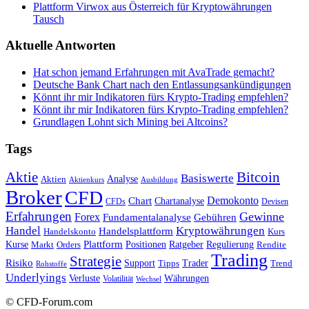
Plattform Virwox aus Österreich für Kryptowährungen
Tausch
Aktuelle Antworten
Hat schon jemand Erfahrungen mit AvaTrade gemacht?
Deutsche Bank Chart nach den Entlassungsankündigungen
Könnt ihr mir Indikatoren fürs Krypto-Trading empfehlen?
Könnt ihr mir Indikatoren fürs Krypto-Trading empfehlen?
Grundlagen Lohnt sich Mining bei Altcoins?
Tags
Bitcoin
Aktie
Basiswerte
Aktien
Analyse
Aktienkurs
Ausbildung
Broker
CFD
Chart
Demokonto
Chartanalyse
CFDs
Devisen
Erfahrungen
Gewinne
Forex
Fundamentalanalyse
Gebühren
Handel
Kryptowährungen
Handelsplattform
Handelskonto
Kurs
Plattform
Kurse
Positionen
Ratgeber
Regulierung
Orders
Rendite
Markt
Trading
Strategie
Risiko
Support
Tipps
Trader
Trend
Rohstoffe
Underlyings
Verluste
Währungen
Volatilität
Wechsel
© CFD-Forum.com