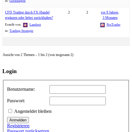
in:
Grundlagen
CFD Trading durch FX-Handel
2
2
vor 9 Jahren,
ergänzen oder lieber zurückhalten?
3 Monaten
Erstellt von:
Lambert
ProTrader
in:
Trading-Strategie
Ansicht von 2 Themen – 1 bis 2 (von insgesamt 2)
Login
Benutzername:
Passwort:
Angemeldet bleiben
Anmelden
Registrieren
Passwort zurücksetzen