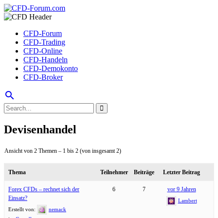
CFD-Forum
CFD-Trading
CFD-Online
CFD-Handeln
CFD-Demokonto
CFD-Broker
search
Devisenhandel
Ansicht von 2 Themen – 1 bis 2 (von insgesamt 2)
Thema
Teilnehmer
Beiträge
Letzter Beitrag
Forex CFDs – rechnet sich der
6
7
vor 9 Jahren
Einsatz?
Lambert
Erstellt von:
nemack