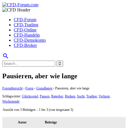
CFD-Forum
CFD-Trading
CFD-Online
CFD-Handeln
CFD-Demokonto
CFD-Broker
search
Pausieren, aber wie lange
Forenübersicht
›
Foren
›
Grundlagen
›
Pausieren, aber wie lange
Schlagwörter:
Glücksspiel
,
Pausen
,
Ratgeber
,
Risiken
,
Sucht
,
Trading
,
Verluste
,
Wochenende
Ansicht von 3 Beiträgen – 1 bis 3 (von insgesamt 3)
Autor
Beiträge