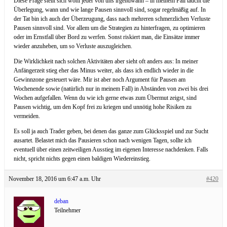
Diese Frage stellt sich wohl jeder von uns irgendwann – in meinem Fall taucht die
Überlegung, wann und wie lange Pausen sinnvoll sind, sogar regelmäßig auf. In
der Tat bin ich auch der Überzeugung, dass nach mehreren schmerzlichen Verluste
Pausen sinnvoll sind. Vor allem um die Strategien zu hinterfragen, zu optimieren
oder im Ernstfall über Bord zu werfen. Sonst riskiert man, die Einsätze immer
wieder anzuheben, um so Verluste auszugleichen.
Die Wirklichkeit nach solchen Aktivitäten aber sieht oft anders aus: In meiner
Anfängerzeit stieg eher das Minus weiter, als dass ich endlich wieder in die
Gewinnzone gesteuert wäre. Mir ist aber noch Argument für Pausen am
Wochenende sowie (natürlich nur in meinem Fall) in Abständen von zwei bis drei
Wochen aufgefallen. Wenn du wie ich gerne etwas zum Übermut zeigst, sind
Pausen wichtig, um den Kopf frei zu kriegen und unnötig hohe Risiken zu
vermeiden.
Es soll ja auch Trader geben, bei denen das ganze zum Glücksspiel und zur Sucht
ausartet. Belastet mich das Pausieren schon nach wenigen Tagen, sollte ich
eventuell über einen zeitweiligen Ausstieg im eigenen Interesse nachdenken. Falls
nicht, spricht nichts gegen einen baldigen Wiedereinstieg.
November 18, 2016 um 6:47 a.m. Uhr
#420
deban
Teilnehmer