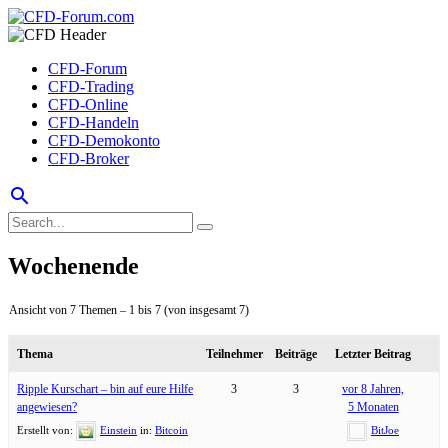
CFD-Forum
CFD-Trading
CFD-Online
CFD-Handeln
CFD-Demokonto
CFD-Broker
search
Wochenende
Ansicht von 7 Themen – 1 bis 7 (von insgesamt 7)
Thema
Teilnehmer
Beiträge
Letzter Beitrag
Ripple Kurschart – bin auf eure Hilfe
3
3
vor 8 Jahren,
angewiesen?
5 Monaten
Erstellt von:
Einstein
in:
Bitcoin
BitJoe