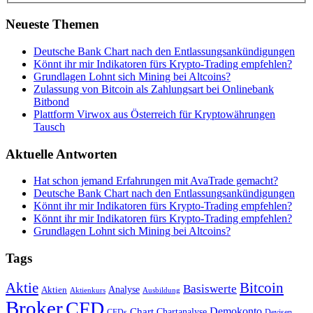
Neueste Themen
Deutsche Bank Chart nach den Entlassungsankündigungen
Könnt ihr mir Indikatoren fürs Krypto-Trading empfehlen?
Grundlagen Lohnt sich Mining bei Altcoins?
Zulassung von Bitcoin als Zahlungsart bei Onlinebank
Bitbond
Plattform Virwox aus Österreich für Kryptowährungen
Tausch
Aktuelle Antworten
Hat schon jemand Erfahrungen mit AvaTrade gemacht?
Deutsche Bank Chart nach den Entlassungsankündigungen
Könnt ihr mir Indikatoren fürs Krypto-Trading empfehlen?
Könnt ihr mir Indikatoren fürs Krypto-Trading empfehlen?
Grundlagen Lohnt sich Mining bei Altcoins?
Tags
Bitcoin
Aktie
Basiswerte
Aktien
Analyse
Aktienkurs
Ausbildung
Broker
CFD
Chart
Demokonto
Chartanalyse
CFDs
Devisen