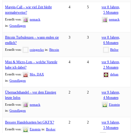
Margin-Call – wie viel Zeit bleibt
4
5
vor 8 Jahren,
normalerweise?
5 Monaten
Erstellt von:
nemack
nemack
in:
Grundlagen
Bitcoin Turbulenzen – wann enden sie
3
3
vor 8 Jahren,
endlich?
6 Monaten
Erstellt von:
coingecko
in:
Bitcoin
BitJoe
Mini & Micro-Lots – welche Vorteile
4
4
vor 9 Jahren,
habe ich dabei?
2 Monaten
Erstellt von:
Mrs. DAX
deban
in:
Grundlagen
Übernachthandel – vor dem Einstieg
2
2
vor 9 Jahren,
letzte Infos
4 Monaten
Erstellt von:
nemack
Einstein
in:
Grundlagen
Bessere Handelszeiten bei GKFX?
2
2
vor 9 Jahren,
5 Monaten
Erstellt von:
Einstein
in:
Broker