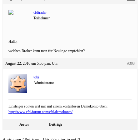
cfdtrader
Teilnehmer
Hallo,
welchen Broker kann man für Neulinge empfehlen?
August 22, 2016 um 5:55 p.m. Uhr
#303
tobi
Administrator
Einsteiger sollten erst mal mit einem kostenlosen Demokonto üben:
http://www.cfd-forum.com/cfd-demokonto/
Autor
Beiträge
Ansicht von 2 Beiträgen – 1 bis 2 (von insgesamt 2)