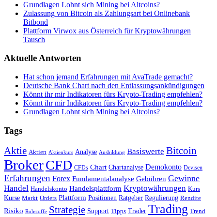
Grundlagen Lohnt sich Mining bei Altcoins?
Zulassung von Bitcoin als Zahlungsart bei Onlinebank
Bitbond
Plattform Virwox aus Österreich für Kryptowährungen
Tausch
Aktuelle Antworten
Hat schon jemand Erfahrungen mit AvaTrade gemacht?
Deutsche Bank Chart nach den Entlassungsankündigungen
Könnt ihr mir Indikatoren fürs Krypto-Trading empfehlen?
Könnt ihr mir Indikatoren fürs Krypto-Trading empfehlen?
Grundlagen Lohnt sich Mining bei Altcoins?
Tags
Bitcoin
Aktie
Basiswerte
Aktien
Analyse
Aktienkurs
Ausbildung
Broker
CFD
Chart
Demokonto
Chartanalyse
CFDs
Devisen
Erfahrungen
Gewinne
Forex
Fundamentalanalyse
Gebühren
Handel
Kryptowährungen
Handelsplattform
Handelskonto
Kurs
Plattform
Kurse
Positionen
Ratgeber
Regulierung
Orders
Rendite
Markt
Trading
Strategie
Risiko
Support
Tipps
Trader
Trend
Rohstoffe