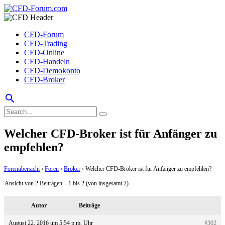
CFD-Forum
CFD-Trading
CFD-Online
CFD-Handeln
CFD-Demokonto
CFD-Broker
search
Welcher CFD-Broker ist für Anfänger zu
empfehlen?
Forenübersicht
›
Foren
›
Broker
›
Welcher CFD-Broker ist für Anfänger zu empfehlen?
Ansicht von 2 Beiträgen – 1 bis 2 (von insgesamt 2)
Autor
Beiträge
August 22, 2016 um 5:54 p.m. Uhr
#302