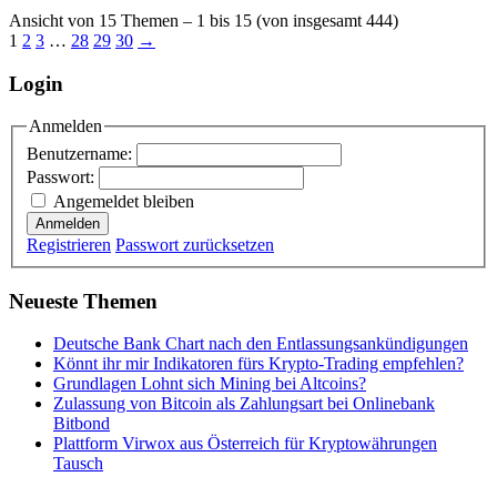
Ansicht von 15 Themen – 1 bis 15 (von insgesamt 444)
1
2
3
…
28
29
30
→
Login
Anmelden
Benutzername:
Passwort:
Angemeldet bleiben
Anmelden
Registrieren
Passwort zurücksetzen
Neueste Themen
Deutsche Bank Chart nach den Entlassungsankündigungen
Könnt ihr mir Indikatoren fürs Krypto-Trading empfehlen?
Grundlagen Lohnt sich Mining bei Altcoins?
Zulassung von Bitcoin als Zahlungsart bei Onlinebank
Bitbond
Plattform Virwox aus Österreich für Kryptowährungen
Tausch