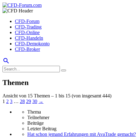
CFD-Forum
CFD-Trading
CFD-Online
CFD-Handeln
CFD-Demokonto
CFD-Broker
search
Themen
Ansicht von 15 Themen – 1 bis 15 (von insgesamt 444)
1
2
3
…
28
29
30
→
Thema
Teilnehmer
Beiträge
Letzter Beitrag
Hat schon jemand Erfahrungen mit AvaTrade gemacht?