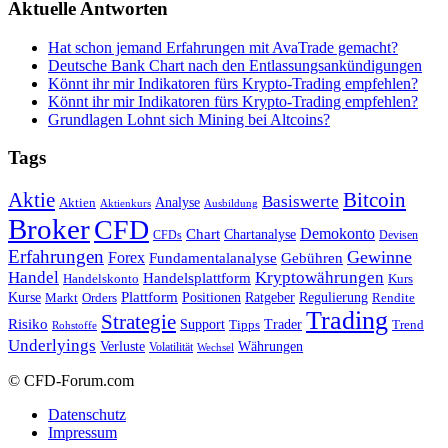
Aktuelle Antworten
Hat schon jemand Erfahrungen mit AvaTrade gemacht?
Deutsche Bank Chart nach den Entlassungsankündigungen
Könnt ihr mir Indikatoren fürs Krypto-Trading empfehlen?
Könnt ihr mir Indikatoren fürs Krypto-Trading empfehlen?
Grundlagen Lohnt sich Mining bei Altcoins?
Tags
Bitcoin
Aktie
Basiswerte
Aktien
Analyse
Aktienkurs
Ausbildung
Broker
CFD
Chart
Demokonto
Chartanalyse
CFDs
Devisen
Erfahrungen
Gewinne
Forex
Fundamentalanalyse
Gebühren
Handel
Kryptowährungen
Handelsplattform
Handelskonto
Kurs
Plattform
Kurse
Positionen
Ratgeber
Regulierung
Orders
Rendite
Markt
Trading
Strategie
Risiko
Support
Tipps
Trader
Trend
Rohstoffe
Underlyings
Verluste
Währungen
Volatilität
Wechsel
© CFD-Forum.com
Datenschutz
Impressum