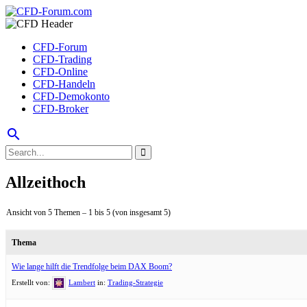
CFD-Forum
CFD-Trading
CFD-Online
CFD-Handeln
CFD-Demokonto
CFD-Broker
search
Allzeithoch
Ansicht von 5 Themen – 1 bis 5 (von insgesamt 5)
Thema
Wie lange hilft die Trendfolge beim DAX Boom?
Erstellt von:
Lambert
in:
Trading-Strategie