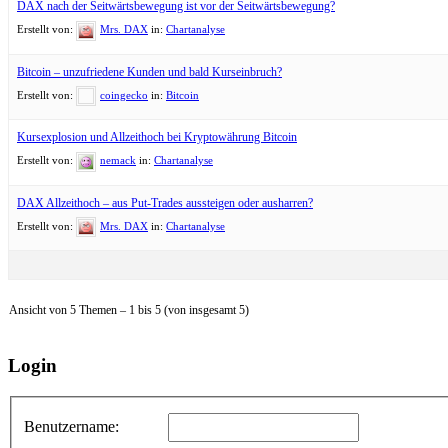
DAX nach der Seitwärtsbewegung ist vor der Seitwärtsbewegung?
Erstellt von:
Mrs. DAX
in:
Chartanalyse
Bitcoin – unzufriedene Kunden und bald Kurseinbruch?
Erstellt von:
coingecko
in:
Bitcoin
Kursexplosion und Allzeithoch bei Kryptowährung Bitcoin
Erstellt von:
nemack
in:
Chartanalyse
DAX Allzeithoch – aus Put-Trades aussteigen oder ausharren?
Erstellt von:
Mrs. DAX
in:
Chartanalyse
Ansicht von 5 Themen – 1 bis 5 (von insgesamt 5)
Login
Benutzername: