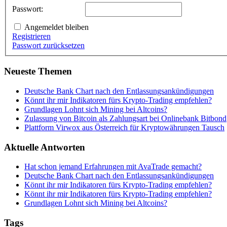
Passwort:
Angemeldet bleiben
Registrieren
Passwort zurücksetzen
Neueste Themen
Deutsche Bank Chart nach den Entlassungsankündigungen
Könnt ihr mir Indikatoren fürs Krypto-Trading empfehlen?
Grundlagen Lohnt sich Mining bei Altcoins?
Zulassung von Bitcoin als Zahlungsart bei Onlinebank Bitbond
Plattform Virwox aus Österreich für Kryptowährungen Tausch
Aktuelle Antworten
Hat schon jemand Erfahrungen mit AvaTrade gemacht?
Deutsche Bank Chart nach den Entlassungsankündigungen
Könnt ihr mir Indikatoren fürs Krypto-Trading empfehlen?
Könnt ihr mir Indikatoren fürs Krypto-Trading empfehlen?
Grundlagen Lohnt sich Mining bei Altcoins?
Tags