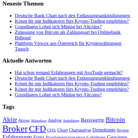
Neueste Themen
Deutsche Bank Chart nach den Entlassungsankündigungen
Könnt ihr mir Indikatoren fürs Krypto-Trading empfehlen?
Grundlagen Lohnt sich Mining bei Altcoins?
Zulassung von Bitcoin als Zahlungsart bei Onlinebank
Bitbond
Plattform Virwox aus Österreich für Kryptowährungen
Tausch
Aktuelle Antworten
Hat schon jemand Erfahrungen mit AvaTrade gemacht?
Deutsche Bank Chart nach den Entlassungsankündigungen
Könnt ihr mir Indikatoren fürs Krypto-Trading empfehlen?
Könnt ihr mir Indikatoren fürs Krypto-Trading empfehlen?
Grundlagen Lohnt sich Mining bei Altcoins?
Tags
Bitcoin
Aktie
Basiswerte
Aktien
Analyse
Aktienkurs
Ausbildung
Broker
CFD
Chart
Demokonto
Chartanalyse
CFDs
Devisen
Erfahrungen
Gewinne
Forex
Fundamentalanalyse
Gebühren