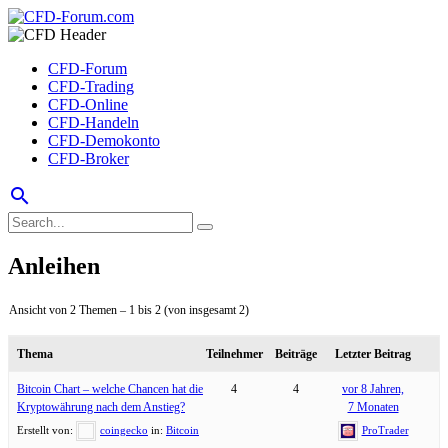
CFD-Forum
CFD-Trading
CFD-Online
CFD-Handeln
CFD-Demokonto
CFD-Broker
search
Anleihen
Ansicht von 2 Themen – 1 bis 2 (von insgesamt 2)
Thema
Teilnehmer
Beiträge
Letzter Beitrag
Bitcoin Chart – welche Chancen hat die
4
4
vor 8 Jahren,
Kryptowährung nach dem Anstieg?
7 Monaten
Erstellt von:
coingecko
in:
Bitcoin
ProTrader