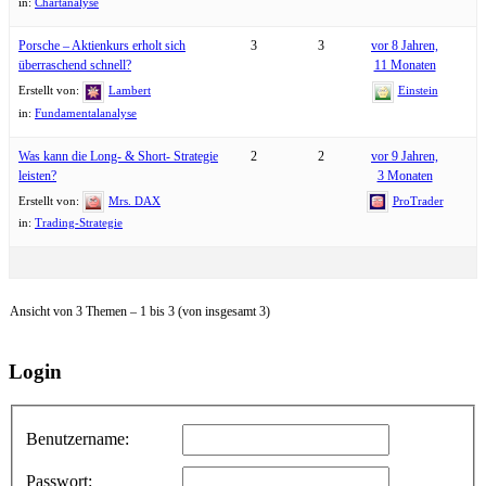
in:
Chartanalyse
Porsche – Aktienkurs erholt sich
3
3
vor 8 Jahren,
überraschend schnell?
11 Monaten
Erstellt von:
Lambert
Einstein
in:
Fundamentalanalyse
Was kann die Long- & Short- Strategie
2
2
vor 9 Jahren,
leisten?
3 Monaten
Erstellt von:
Mrs. DAX
ProTrader
in:
Trading-Strategie
Ansicht von 3 Themen – 1 bis 3 (von insgesamt 3)
Login
Benutzername:
Passwort: