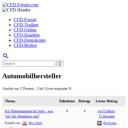
CFD-Forum
CFD-Trading
CFD-Online
CFD-Handeln
CFD-Demokonto
CFD-Broker
search
Automobilhersteller
Ansicht von 3 Themen – 1 bis 3 (von insgesamt 3)
Thema
Teilnehmer
Beiträge
Letzter Beitrag
Kfz Manipulationen bei Audi – was
4
4
vor 8 Jahren,
"tut" der Aktienkurs nun?
11 Monaten
Erstellt von:
Mrs. DAX
ProTrader