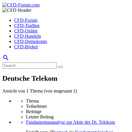
CFD-Forum
CFD-Trading
CFD-Online
CFD-Handeln
CFD-Demokonto
CFD-Broker
search
Deutsche Telekom
Ansicht von 1 Thema (von insgesamt 1)
Thema
Teilnehmer
Beiträge
Letzter Beitrag
Fundamentananalyse zur Aktie der Dt. Telekom