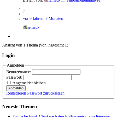
Erstellt von:
nemack
in:
Fundamentalanalyse
1
1
vor 9 Jahren, 7 Monaten
nemack
Ansicht von 1 Thema (von insgesamt 1)
Login
Anmelden
Benutzername:
Passwort:
Angemeldet bleiben
Anmelden
Registrieren
Passwort zurücksetzen
Neueste Themen
Deutsche Bank Chart nach den Entlassungsankündigungen