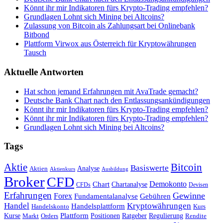
Könnt ihr mir Indikatoren fürs Krypto-Trading empfehlen?
Grundlagen Lohnt sich Mining bei Altcoins?
Zulassung von Bitcoin als Zahlungsart bei Onlinebank
Bitbond
Plattform Virwox aus Österreich für Kryptowährungen
Tausch
Aktuelle Antworten
Hat schon jemand Erfahrungen mit AvaTrade gemacht?
Deutsche Bank Chart nach den Entlassungsankündigungen
Könnt ihr mir Indikatoren fürs Krypto-Trading empfehlen?
Könnt ihr mir Indikatoren fürs Krypto-Trading empfehlen?
Grundlagen Lohnt sich Mining bei Altcoins?
Tags
Bitcoin
Aktie
Basiswerte
Aktien
Analyse
Aktienkurs
Ausbildung
Broker
CFD
Chart
Demokonto
Chartanalyse
CFDs
Devisen
Erfahrungen
Gewinne
Forex
Fundamentalanalyse
Gebühren
Handel
Kryptowährungen
Handelsplattform
Handelskonto
Kurs
Plattform
Kurse
Positionen
Ratgeber
Regulierung
Orders
Rendite
Markt