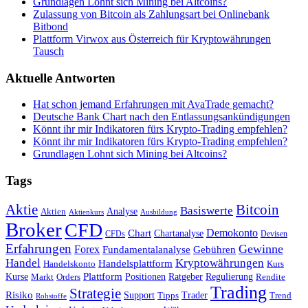
Grundlagen Lohnt sich Mining bei Altcoins?
Zulassung von Bitcoin als Zahlungsart bei Onlinebank
Bitbond
Plattform Virwox aus Österreich für Kryptowährungen
Tausch
Aktuelle Antworten
Hat schon jemand Erfahrungen mit AvaTrade gemacht?
Deutsche Bank Chart nach den Entlassungsankündigungen
Könnt ihr mir Indikatoren fürs Krypto-Trading empfehlen?
Könnt ihr mir Indikatoren fürs Krypto-Trading empfehlen?
Grundlagen Lohnt sich Mining bei Altcoins?
Tags
Bitcoin
Aktie
Basiswerte
Aktien
Analyse
Aktienkurs
Ausbildung
Broker
CFD
Chart
Demokonto
Chartanalyse
CFDs
Devisen
Erfahrungen
Gewinne
Forex
Fundamentalanalyse
Gebühren
Handel
Kryptowährungen
Handelsplattform
Handelskonto
Kurs
Plattform
Kurse
Positionen
Ratgeber
Regulierung
Orders
Rendite
Markt
Trading
Strategie
Risiko
Support
Tipps
Trader
Trend
Rohstoffe