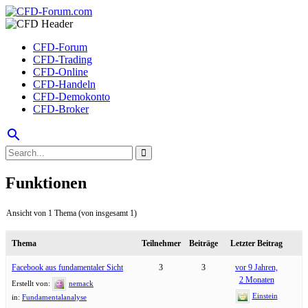
CFD-Forum
CFD-Trading
CFD-Online
CFD-Handeln
CFD-Demokonto
CFD-Broker
search
Funktionen
Ansicht von 1 Thema (von insgesamt 1)
Thema
Teilnehmer
Beiträge
Letzter Beitrag
Facebook aus fundamentaler Sicht
3
3
vor 9 Jahren,
2 Monaten
Erstellt von:
nemack
Einstein
in:
Fundamentalanalyse