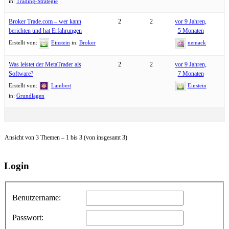
in:
Trading-Strategie
Broker Trade.com – wer kann
2
2
vor 9 Jahren,
berichten und hat Erfahrungen
5 Monaten
Erstellt von:
Einstein
in:
Broker
nemack
Was leistet der MetaTrader als
2
2
vor 9 Jahren,
Software?
7 Monaten
Erstellt von:
Lambert
Einstein
in:
Grundlagen
Ansicht von 3 Themen – 1 bis 3 (von insgesamt 3)
Login
Benutzername:
Passwort: