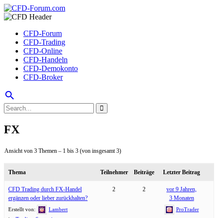
CFD-Forum
CFD-Trading
CFD-Online
CFD-Handeln
CFD-Demokonto
CFD-Broker
search
FX
Ansicht von 3 Themen – 1 bis 3 (von insgesamt 3)
Thema
Teilnehmer
Beiträge
Letzter Beitrag
CFD Trading durch FX-Handel
2
2
vor 9 Jahren,
ergänzen oder lieber zurückhalten?
3 Monaten
Erstellt von:
Lambert
ProTrader