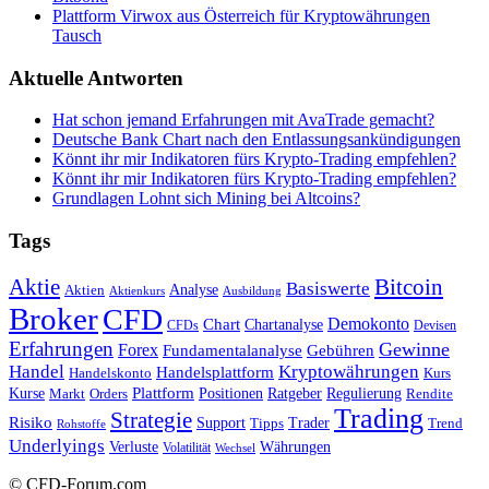
Plattform Virwox aus Österreich für Kryptowährungen
Tausch
Aktuelle Antworten
Hat schon jemand Erfahrungen mit AvaTrade gemacht?
Deutsche Bank Chart nach den Entlassungsankündigungen
Könnt ihr mir Indikatoren fürs Krypto-Trading empfehlen?
Könnt ihr mir Indikatoren fürs Krypto-Trading empfehlen?
Grundlagen Lohnt sich Mining bei Altcoins?
Tags
Bitcoin
Aktie
Basiswerte
Aktien
Analyse
Aktienkurs
Ausbildung
Broker
CFD
Chart
Demokonto
Chartanalyse
CFDs
Devisen
Erfahrungen
Gewinne
Forex
Fundamentalanalyse
Gebühren
Handel
Kryptowährungen
Handelsplattform
Handelskonto
Kurs
Plattform
Kurse
Positionen
Ratgeber
Regulierung
Orders
Rendite
Markt
Trading
Strategie
Risiko
Support
Tipps
Trader
Trend
Rohstoffe
Underlyings
Verluste
Währungen
Volatilität
Wechsel
© CFD-Forum.com