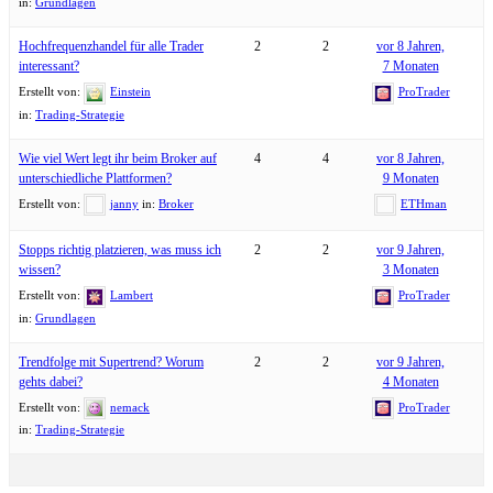
in:
Grundlagen
Hochfrequenzhandel für alle Trader
2
2
vor 8 Jahren,
interessant?
7 Monaten
Erstellt von:
Einstein
ProTrader
in:
Trading-Strategie
Wie viel Wert legt ihr beim Broker auf
4
4
vor 8 Jahren,
unterschiedliche Plattformen?
9 Monaten
Erstellt von:
janny
in:
Broker
ETHman
Stopps richtig platzieren, was muss ich
2
2
vor 9 Jahren,
wissen?
3 Monaten
Erstellt von:
Lambert
ProTrader
in:
Grundlagen
Trendfolge mit Supertrend? Worum
2
2
vor 9 Jahren,
gehts dabei?
4 Monaten
Erstellt von:
nemack
ProTrader
in:
Trading-Strategie