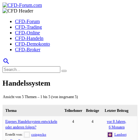
CFD-Forum
CFD-Trading
CFD-Online
CFD-Handeln
CFD-Demokonto
CFD-Broker
search
Handelssystem
Ansicht von 5 Themen – 1 bis 5 (von insgesamt 5)
Thema
Teilnehmer
Beiträge
Letzter Beitrag
Eigenes Handelssystem entwickeln
4
4
vor 8 Jahren,
oder anderen folgen?
6 Monaten
Erstellt von:
coingecko
Lambert