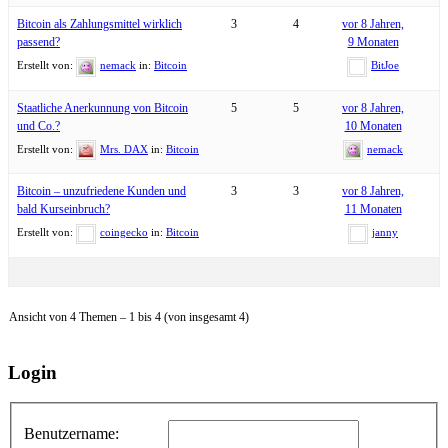
Bitcoin als Zahlungsmittel wirklich
3
4
vor 8 Jahren,
passend?
9 Monaten
Erstellt von:
nemack
in:
Bitcoin
BitJoe
Staatliche Anerkunnung von Bitcoin
5
5
vor 8 Jahren,
und Co.?
10 Monaten
Erstellt von:
Mrs. DAX
in:
Bitcoin
nemack
Bitcoin – unzufriedene Kunden und
3
3
vor 8 Jahren,
bald Kurseinbruch?
11 Monaten
Erstellt von:
coingecko
in:
Bitcoin
janny
Ansicht von 4 Themen – 1 bis 4 (von insgesamt 4)
Login
Benutzername: