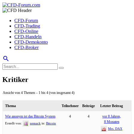
CFD-Forum
CFD-Trading
CFD-Online
CFD-Handeln
CFD-Demokonto
CFD-Broker
search
Kritiker
Ansicht von 4 Themen – 1 bis 4 (von insgesamt 4)
Thema
Teilnehmer
Beiträge
Letzter Beitrag
Wie anonym ist das Bitcoin System
4
4
vor 8 Jahren,
8 Monaten
Erstellt von:
nemack
in:
Bitcoin
Mrs. DAX