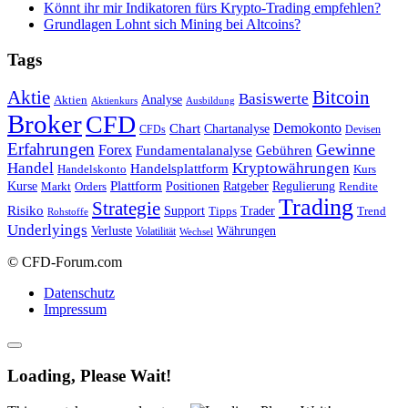
Könnt ihr mir Indikatoren fürs Krypto-Trading empfehlen?
Grundlagen Lohnt sich Mining bei Altcoins?
Tags
Bitcoin
Aktie
Basiswerte
Aktien
Analyse
Aktienkurs
Ausbildung
Broker
CFD
Chart
Demokonto
Chartanalyse
CFDs
Devisen
Erfahrungen
Gewinne
Forex
Fundamentalanalyse
Gebühren
Handel
Kryptowährungen
Handelsplattform
Handelskonto
Kurs
Plattform
Kurse
Positionen
Ratgeber
Regulierung
Orders
Rendite
Markt
Trading
Strategie
Risiko
Support
Tipps
Trader
Trend
Rohstoffe
Underlyings
Verluste
Währungen
Volatilität
Wechsel
© CFD-Forum.com
Datenschutz
Impressum
Loading, Please Wait!