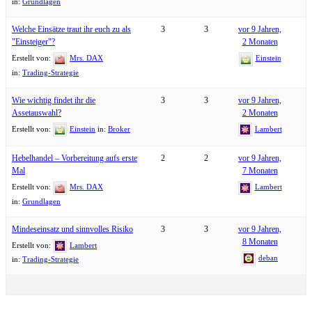
in:
Grundlagen
Welche Einsätze traut ihr euch zu als
3
3
vor 9 Jahren,
"Einsteiger"?
2 Monaten
Erstellt von:
Mrs. DAX
Einstein
in:
Trading-Strategie
Wie wichtig findet ihr die
3
3
vor 9 Jahren,
Assetauswahl?
2 Monaten
Erstellt von:
Einstein
in:
Broker
Lambert
Hebelhandel – Vorbereitung aufs erste
2
2
vor 9 Jahren,
Mal
7 Monaten
Erstellt von:
Mrs. DAX
Lambert
in:
Grundlagen
Mindeseinsatz und sinnvolles Risiko
3
3
vor 9 Jahren,
8 Monaten
Erstellt von:
Lambert
deban
in:
Trading-Strategie