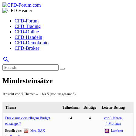
CFD-Forum
CFD-Trading
CFD-Online
CFD-Handeln
CFD-Demokonto
CFD-Broker
search
Mindesteinsätze
Ansicht von 5 Themen – 1 bis 5 (von insgesamt 5)
Thema
Teilnehmer
Beiträge
Letzter Beitrag
Direkt mit vierstelligem Budget
4
4
vor 8 Jahren,
einsteigen?
4 Monaten
Erstellt von:
Mrs. DAX
Lambert