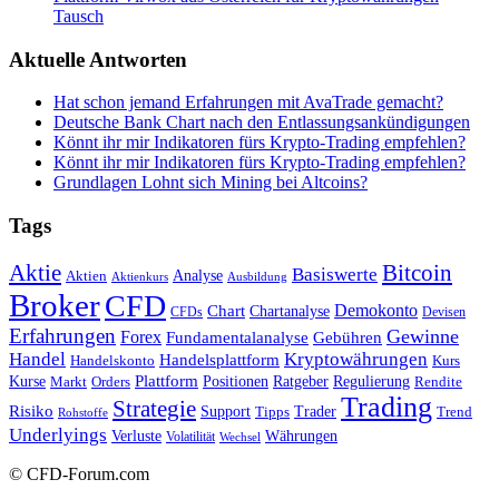
Tausch
Aktuelle Antworten
Hat schon jemand Erfahrungen mit AvaTrade gemacht?
Deutsche Bank Chart nach den Entlassungsankündigungen
Könnt ihr mir Indikatoren fürs Krypto-Trading empfehlen?
Könnt ihr mir Indikatoren fürs Krypto-Trading empfehlen?
Grundlagen Lohnt sich Mining bei Altcoins?
Tags
Bitcoin
Aktie
Basiswerte
Aktien
Analyse
Aktienkurs
Ausbildung
Broker
CFD
Chart
Demokonto
Chartanalyse
CFDs
Devisen
Erfahrungen
Gewinne
Forex
Fundamentalanalyse
Gebühren
Handel
Kryptowährungen
Handelsplattform
Handelskonto
Kurs
Plattform
Kurse
Positionen
Ratgeber
Regulierung
Orders
Rendite
Markt
Trading
Strategie
Risiko
Support
Tipps
Trader
Trend
Rohstoffe
Underlyings
Verluste
Währungen
Volatilität
Wechsel
© CFD-Forum.com