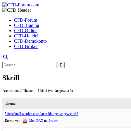
CFD-Forum
CFD-Trading
CFD-Online
CFD-Handeln
CFD-Demokonto
CFD-Broker
search
Skrill
Ansicht von 5 Themen – 1 bis 5 (von insgesamt 5)
Thema
Wie schnell werden eure Auszahlungen abgewickelt?
Erstellt von:
Mrs. DAX
in:
Broker