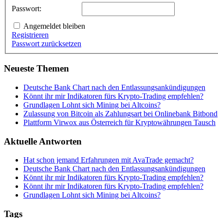
Passwort:
Angemeldet bleiben
Registrieren
Passwort zurücksetzen
Neueste Themen
Deutsche Bank Chart nach den Entlassungsankündigungen
Könnt ihr mir Indikatoren fürs Krypto-Trading empfehlen?
Grundlagen Lohnt sich Mining bei Altcoins?
Zulassung von Bitcoin als Zahlungsart bei Onlinebank Bitbond
Plattform Virwox aus Österreich für Kryptowährungen Tausch
Aktuelle Antworten
Hat schon jemand Erfahrungen mit AvaTrade gemacht?
Deutsche Bank Chart nach den Entlassungsankündigungen
Könnt ihr mir Indikatoren fürs Krypto-Trading empfehlen?
Könnt ihr mir Indikatoren fürs Krypto-Trading empfehlen?
Grundlagen Lohnt sich Mining bei Altcoins?
Tags