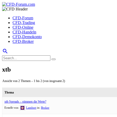
CFD-Forum
CFD-Trading
CFD-Online
CFD-Handeln
CFD-Demokonto
CFD-Broker
search
xtb
Ansicht von 2 Themen – 1 bis 2 (von insgesamt 2)
Thema
xtb Spreads – stimmen die Werte?
Erstellt von:
Lambert
in:
Broker