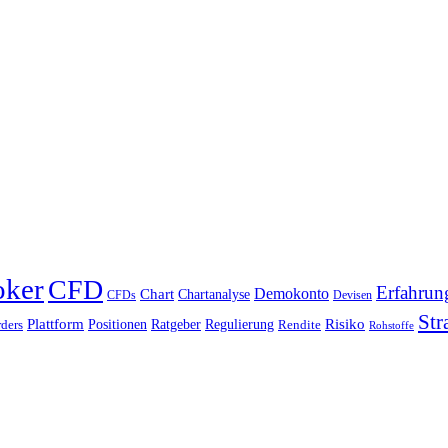
oker
CFD
Erfahrun
Chart
Demokonto
Chartanalyse
CFDs
Devisen
Str
Plattform
Risiko
Positionen
Ratgeber
Regulierung
ders
Rendite
Rohstoffe