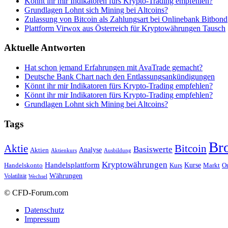
Könnt ihr mir Indikatoren fürs Krypto-Trading empfehlen?
Grundlagen Lohnt sich Mining bei Altcoins?
Zulassung von Bitcoin als Zahlungsart bei Onlinebank Bitbond
Plattform Virwox aus Österreich für Kryptowährungen Tausch
Aktuelle Antworten
Hat schon jemand Erfahrungen mit AvaTrade gemacht?
Deutsche Bank Chart nach den Entlassungsankündigungen
Könnt ihr mir Indikatoren fürs Krypto-Trading empfehlen?
Könnt ihr mir Indikatoren fürs Krypto-Trading empfehlen?
Grundlagen Lohnt sich Mining bei Altcoins?
Tags
Br
Bitcoin
Aktie
Basiswerte
Aktien
Analyse
Aktienkurs
Ausbildung
Kryptowährungen
Handelsplattform
Kurse
Handelskonto
Kurs
Or
Markt
Währungen
Volatilität
Wechsel
© CFD-Forum.com
Datenschutz
Impressum