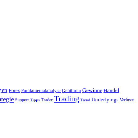
gen
Gewinne
Handel
Forex
Fundamentalanalyse
Gebühren
Trading
ategie
Underlyings
Verluste
Support
Tipps
Trader
Trend