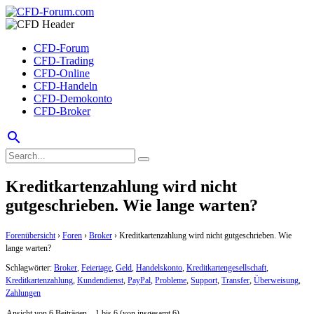
CFD-Forum
CFD-Trading
CFD-Online
CFD-Handeln
CFD-Demokonto
CFD-Broker
search
Kreditkartenzahlung wird nicht
gutgeschrieben. Wie lange warten?
Forenübersicht
›
Foren
›
Broker
›
Kreditkartenzahlung wird nicht gutgeschrieben. Wie
lange warten?
Schlagwörter:
Broker
,
Feiertage
,
Geld
,
Handelskonto
,
Kreditkartengesellschaft
,
Kreditkartenzahlung
,
Kundendienst
,
PayPal
,
Probleme
,
Support
,
Transfer
,
Überweisung
,
Zahlungen
Ansicht von 6 Beiträgen – 1 bis 6 (von insgesamt 6)