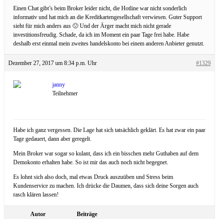
Einen Chat gibt’s beim Broker leider nicht, die Hotline war nicht sonderlich
informativ und hat mich an die Kreditkartengesellschaft verwiesen. Guter Support
sieht für mich anders aus 🙁 Und der Ärger macht mich nicht gerade
investitionsfreudig. Schade, da ich im Moment ein paar Tage frei habe. Habe
deshalb erst einmal mein zweites handelskonto bei einem anderen Anbieter genutzt.
Dezember 27, 2017 um 8:34 p.m. Uhr
#1329
janny
Teilnehmer
Habe ich ganz vergessen. Die Lage hat sich tatsächlich geklärt. Es hat zwar ein paar
Tage gedauert, dann aber geregelt.
Mein Broker war sogar so kulant, dass ich ein bisschen mehr Guthaben auf dem
Demokonto erhalten habe. So ist mir das auch noch nicht begegnet.
Es lohnt sich also doch, mal etwas Druck auszuüben und Stress beim
Kundenservice zu machen. Ich drücke die Daumen, dass sich deine Sorgen auch
rasch klären lassen!
Autor
Beiträge