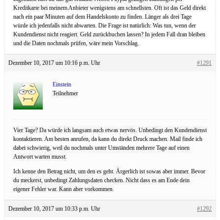
Kreditkarte bei meinem Anbieter wenigstens am schnellsten. Oft ist das Geld direkt
nach ein paar Minuten auf dem Handelskonto zu finden. Länger als drei Tage
würde ich jedenfalls nicht abwarten. Die Frage ist natürlich: Was tun, wenn der
Kundendienst nicht reagiert. Geld zurückbuchen lassen? In jedem Fall dran bleiben
und die Daten nochmals prüfen, wäre mein Vorschlag.
Dezember 10, 2017 um 10:16 p.m. Uhr
#1291
Einstein
Teilnehmer
Vier Tage? Da würde ich langsam auch etwas nervös. Unbedingt den Kundendienst
kontaktieren. Am besten anrufen, da kann du direkt Druck machen. Mail finde ich
dabei schwierig, weil du nochmals unter Umständen mehrere Tage auf einen
Antwort warten musst.
Ich kenne den Betrag nicht, um den es geht. Ärgerlich ist sowas aber immer. Bevor
du meckerst, unbedingt Zahlungsdaten checken. Nicht dass es am Ende dein
eigener Fehler war. Kann aber vorkommen.
Dezember 10, 2017 um 10:33 p.m. Uhr
#1292