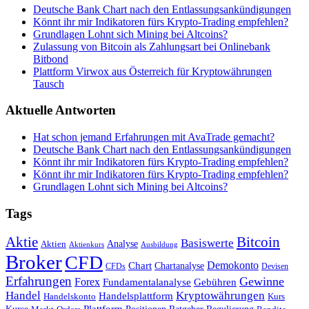
Deutsche Bank Chart nach den Entlassungsankündigungen
Könnt ihr mir Indikatoren fürs Krypto-Trading empfehlen?
Grundlagen Lohnt sich Mining bei Altcoins?
Zulassung von Bitcoin als Zahlungsart bei Onlinebank
Bitbond
Plattform Virwox aus Österreich für Kryptowährungen
Tausch
Aktuelle Antworten
Hat schon jemand Erfahrungen mit AvaTrade gemacht?
Deutsche Bank Chart nach den Entlassungsankündigungen
Könnt ihr mir Indikatoren fürs Krypto-Trading empfehlen?
Könnt ihr mir Indikatoren fürs Krypto-Trading empfehlen?
Grundlagen Lohnt sich Mining bei Altcoins?
Tags
Bitcoin
Aktie
Basiswerte
Aktien
Analyse
Aktienkurs
Ausbildung
Broker
CFD
Chart
Demokonto
Chartanalyse
CFDs
Devisen
Erfahrungen
Gewinne
Forex
Fundamentalanalyse
Gebühren
Handel
Kryptowährungen
Handelsplattform
Handelskonto
Kurs
Plattform