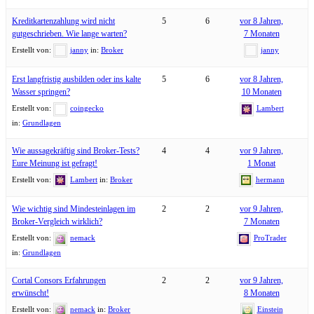
Kreditkartenzahlung wird nicht
5
6
vor 8 Jahren,
gutgeschrieben. Wie lange warten?
7 Monaten
Erstellt von:
janny
in:
Broker
janny
Erst langfristig ausbilden oder ins kalte
5
6
vor 8 Jahren,
Wasser springen?
10 Monaten
Erstellt von:
coingecko
Lambert
in:
Grundlagen
Wie aussagekräftig sind Broker-Tests?
4
4
vor 9 Jahren,
Eure Meinung ist gefragt!
1 Monat
Erstellt von:
Lambert
in:
Broker
hermann
Wie wichtig sind Mindesteinlagen im
2
2
vor 9 Jahren,
Broker-Vergleich wirklich?
7 Monaten
Erstellt von:
nemack
ProTrader
in:
Grundlagen
Cortal Consors Erfahrungen
2
2
vor 9 Jahren,
erwünscht!
8 Monaten
Erstellt von:
nemack
in:
Broker
Einstein