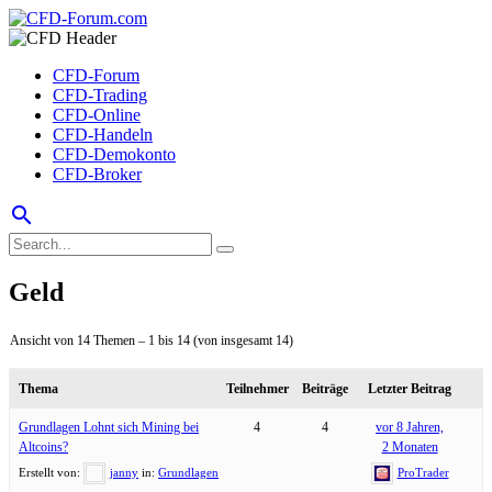
CFD-Forum
CFD-Trading
CFD-Online
CFD-Handeln
CFD-Demokonto
CFD-Broker
search
Geld
Ansicht von 14 Themen – 1 bis 14 (von insgesamt 14)
Thema
Teilnehmer
Beiträge
Letzter Beitrag
Grundlagen Lohnt sich Mining bei
4
4
vor 8 Jahren,
Altcoins?
2 Monaten
Erstellt von:
janny
in:
Grundlagen
ProTrader