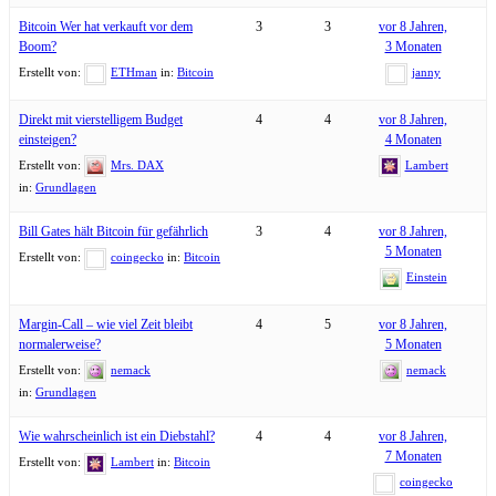
Bitcoin Wer hat verkauft vor dem
3
3
vor 8 Jahren,
Boom?
3 Monaten
Erstellt von:
ETHman
in:
Bitcoin
janny
Direkt mit vierstelligem Budget
4
4
vor 8 Jahren,
einsteigen?
4 Monaten
Erstellt von:
Mrs. DAX
Lambert
in:
Grundlagen
Bill Gates hält Bitcoin für gefährlich
3
4
vor 8 Jahren,
5 Monaten
Erstellt von:
coingecko
in:
Bitcoin
Einstein
Margin-Call – wie viel Zeit bleibt
4
5
vor 8 Jahren,
normalerweise?
5 Monaten
Erstellt von:
nemack
nemack
in:
Grundlagen
Wie wahrscheinlich ist ein Diebstahl?
4
4
vor 8 Jahren,
7 Monaten
Erstellt von:
Lambert
in:
Bitcoin
coingecko