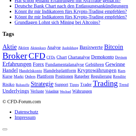
Hat schon jemand Erfahrungen mit AvaTrade gemacht?
Deutsche Bank Chart nach den Entlassungsankündigungen
Könnt ihr mir Indikatoren fürs Krypto-Trading empfehlen?
Könnt ihr mir Indikatoren fürs Krypto-Trading empfehlen?
Grundlagen Lohnt sich Mining bei Altcoins?
Tags
Bitcoin
Aktie
Basiswerte
Aktien
Analyse
Aktienkurs
Ausbildung
Broker
CFD
Chart
Demokonto
Chartanalyse
CFDs
Devisen
Erfahrungen
Gewinne
Forex
Fundamentalanalyse
Gebühren
Handel
Kryptowährungen
Handelsplattform
Handelskonto
Kurs
Plattform
Kurse
Positionen
Ratgeber
Regulierung
Orders
Rendite
Markt
Trading
Strategie
Risiko
Support
Tipps
Trader
Trend
Rohstoffe
Underlyings
Verluste
Währungen
Volatilität
Wechsel
© CFD-Forum.com
Datenschutz
Impressum