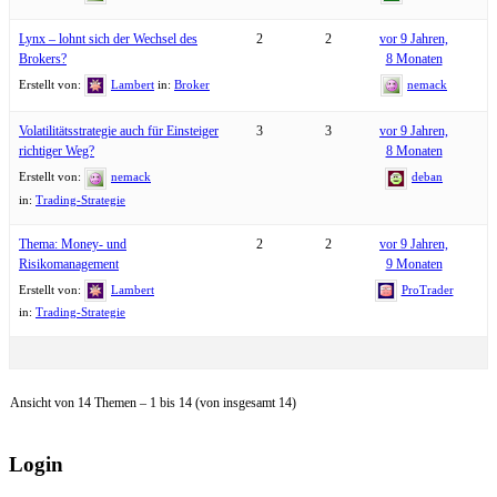
Lynx – lohnt sich der Wechsel des
2
2
vor 9 Jahren,
Brokers?
8 Monaten
Erstellt von:
Lambert
in:
Broker
nemack
Volatilitätsstrategie auch für Einsteiger
3
3
vor 9 Jahren,
richtiger Weg?
8 Monaten
Erstellt von:
nemack
deban
in:
Trading-Strategie
Thema: Money- und
2
2
vor 9 Jahren,
Risikomanagement
9 Monaten
Erstellt von:
Lambert
ProTrader
in:
Trading-Strategie
Ansicht von 14 Themen – 1 bis 14 (von insgesamt 14)
Login