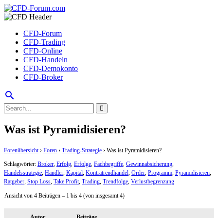
CFD-Forum
CFD-Trading
CFD-Online
CFD-Handeln
CFD-Demokonto
CFD-Broker
search
Was ist Pyramidisieren?
Forenübersicht
›
Foren
›
Trading-Strategie
›
Was ist Pyramidisieren?
Schlagwörter:
Broker
,
Erfolg
,
Erfolge
,
Fachbegriffe
,
Gewinnabsicherung
,
Handelsstrategie
,
Händler
,
Kapital
,
Kontratrendhandel
,
Order
,
Programm
,
Pyramidisieren
,
Ratgeber
,
Stop Loss
,
Take Profit
,
Trading
,
Trendfolge
,
Verlustbegrenzung
Ansicht von 4 Beiträgen – 1 bis 4 (von insgesamt 4)
Autor
Beiträge