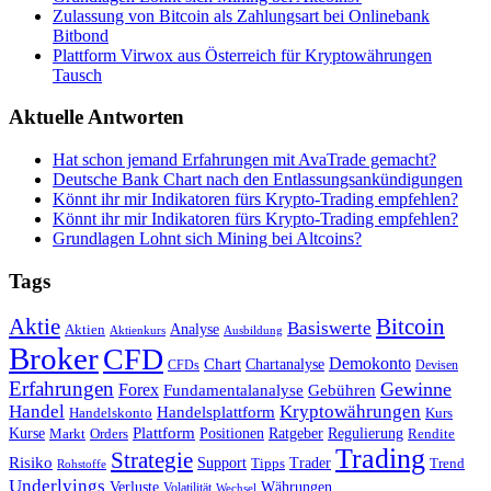
Zulassung von Bitcoin als Zahlungsart bei Onlinebank
Bitbond
Plattform Virwox aus Österreich für Kryptowährungen
Tausch
Aktuelle Antworten
Hat schon jemand Erfahrungen mit AvaTrade gemacht?
Deutsche Bank Chart nach den Entlassungsankündigungen
Könnt ihr mir Indikatoren fürs Krypto-Trading empfehlen?
Könnt ihr mir Indikatoren fürs Krypto-Trading empfehlen?
Grundlagen Lohnt sich Mining bei Altcoins?
Tags
Bitcoin
Aktie
Basiswerte
Aktien
Analyse
Aktienkurs
Ausbildung
Broker
CFD
Chart
Demokonto
Chartanalyse
CFDs
Devisen
Erfahrungen
Gewinne
Forex
Fundamentalanalyse
Gebühren
Handel
Kryptowährungen
Handelsplattform
Handelskonto
Kurs
Plattform
Kurse
Positionen
Ratgeber
Regulierung
Orders
Rendite
Markt
Trading
Strategie
Risiko
Support
Tipps
Trader
Trend
Rohstoffe
Underlyings
Verluste
Währungen
Volatilität
Wechsel