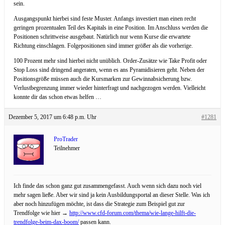
sein.
Ausgangspunkt hierbei sind feste Muster. Anfangs investiert man einen recht
geringen prozentualen Teil des Kapitals in eine Position. Im Anschluss werden die
Positionen schrittweise ausgebaut. Natürlich nur wenn Kurse die erwartete
Richtung einschlagen. Folgepositionen sind immer größer als die vorherige.
100 Prozent mehr sind hierbei nicht unüblich. Order-Zusätze wie Take Profit oder
Stop Loss sind dringend angeraten, wenn es ans Pyramidisieren geht. Neben der
Positionsgröße müssen auch die Kursmarken zur Gewinnabsicherung bzw.
Verlustbegrenzung immer wieder hinterfragt und nachgezogen werden. Vielleicht
konnte dir das schon etwas helfen …
Dezember 5, 2017 um 6:48 p.m. Uhr
#1281
ProTrader
Teilnehmer
Ich finde das schon ganz gut zusammengefasst. Auch wenn sich dazu noch viel
mehr sagen ließe. Aber wir sind ja kein Ausbildungsportal an dieser Stelle. Was ich
aber noch hinzufügen möchte, ist dass die Strategie zum Beispiel gut zur
Trendfolge wie hier →
http://www.cfd-forum.com/thema/wie-lange-hilft-die-
trendfolge-beim-dax-boom/
passen kann.