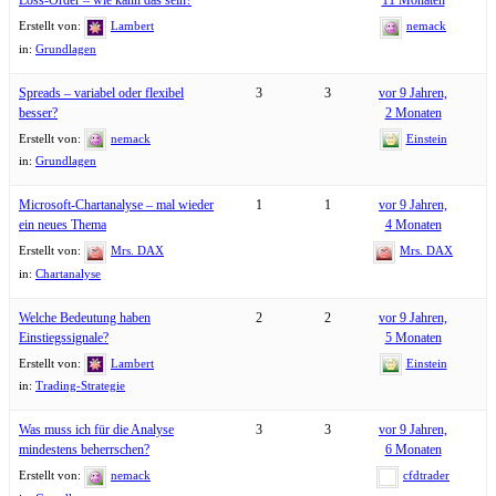
Loss-Order – wie kann das sein?
11 Monaten
Erstellt von:
Lambert
nemack
in:
Grundlagen
Spreads – variabel oder flexibel
3
3
vor 9 Jahren,
besser?
2 Monaten
Erstellt von:
nemack
Einstein
in:
Grundlagen
Microsoft-Chartanalyse – mal wieder
1
1
vor 9 Jahren,
ein neues Thema
4 Monaten
Erstellt von:
Mrs. DAX
Mrs. DAX
in:
Chartanalyse
Welche Bedeutung haben
2
2
vor 9 Jahren,
Einstiegssignale?
5 Monaten
Erstellt von:
Lambert
Einstein
in:
Trading-Strategie
Was muss ich für die Analyse
3
3
vor 9 Jahren,
mindestens beherrschen?
6 Monaten
Erstellt von:
nemack
cfdtrader