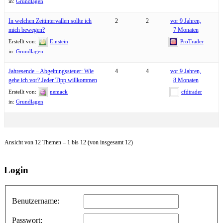
in:
Grundlagen
In welchen Zeitintervallen sollte ich
2
2
vor 9 Jahren,
mich bewegen?
7 Monaten
Erstellt von:
Einstein
ProTrader
in:
Grundlagen
Jahresende – Abgeltungssteuer: Wie
4
4
vor 9 Jahren,
gehe ich vor? Jeder Tipp willkommen
8 Monaten
Erstellt von:
nemack
cfdtrader
in:
Grundlagen
Ansicht von 12 Themen – 1 bis 12 (von insgesamt 12)
Login
Benutzername:
Passwort: