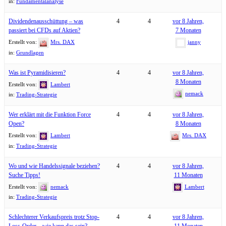
in:
Fundamentalanalyse
Dividendenausschüttung – was
4
4
vor 8 Jahren,
passiert bei CFDs auf Aktien?
7 Monaten
Erstellt von:
Mrs. DAX
janny
in:
Grundlagen
Was ist Pyramidisieren?
4
4
vor 8 Jahren,
8 Monaten
Erstellt von:
Lambert
nemack
in:
Trading-Strategie
Wer erklärt mit die Funktion Force
4
4
vor 8 Jahren,
Open?
8 Monaten
Erstellt von:
Lambert
Mrs. DAX
in:
Trading-Strategie
Wo und wie Handelssignale beziehen?
4
4
vor 8 Jahren,
Suche Tipps!
11 Monaten
Erstellt von:
nemack
Lambert
in:
Trading-Strategie
Schlechterer Verkaufspreis trotz Stop-
4
4
vor 8 Jahren,