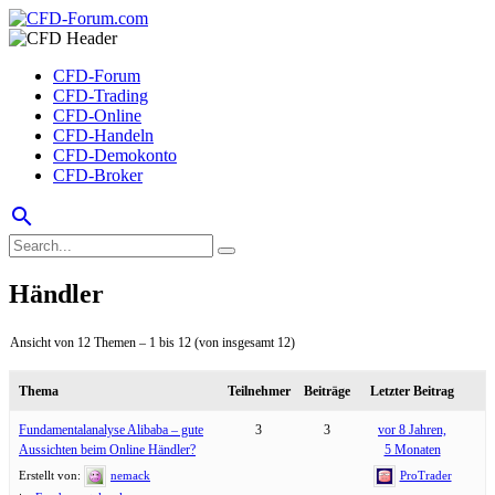
CFD-Forum
CFD-Trading
CFD-Online
CFD-Handeln
CFD-Demokonto
CFD-Broker
search
Händler
Ansicht von 12 Themen – 1 bis 12 (von insgesamt 12)
Thema
Teilnehmer
Beiträge
Letzter Beitrag
Fundamentalanalyse Alibaba – gute
3
3
vor 8 Jahren,
Aussichten beim Online Händler?
5 Monaten
Erstellt von:
nemack
ProTrader