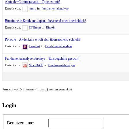
Aktie der Commerzbank – Tipps zu mir!
Erstellt von:
janny
in:
Fundamentalanalyse
Bitcoin neue Kritik aus Japan – belastend oder unerheblich?
Erstellt von:
ETHman
in:
Bitcoin
Porsche – Aktienkurs erholt sich überraschend schnell?
Erstellt von:
Lambert
in:
Fundamentalanalyse
Fundamentalanalyse Barclays – Einstiegshilfe gesucht!
Erstellt von:
Mrs. DAX
in:
Fundamentalanalyse
Ansicht von 5 Themen – 1 bis 5 (von insgesamt 5)
Login
Benutzername: