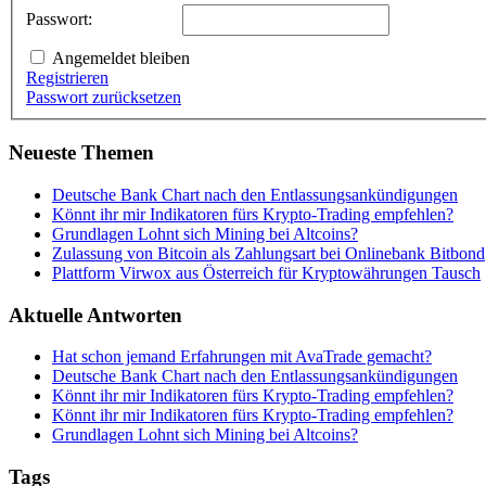
Passwort:
Angemeldet bleiben
Registrieren
Passwort zurücksetzen
Neueste Themen
Deutsche Bank Chart nach den Entlassungsankündigungen
Könnt ihr mir Indikatoren fürs Krypto-Trading empfehlen?
Grundlagen Lohnt sich Mining bei Altcoins?
Zulassung von Bitcoin als Zahlungsart bei Onlinebank Bitbond
Plattform Virwox aus Österreich für Kryptowährungen Tausch
Aktuelle Antworten
Hat schon jemand Erfahrungen mit AvaTrade gemacht?
Deutsche Bank Chart nach den Entlassungsankündigungen
Könnt ihr mir Indikatoren fürs Krypto-Trading empfehlen?
Könnt ihr mir Indikatoren fürs Krypto-Trading empfehlen?
Grundlagen Lohnt sich Mining bei Altcoins?
Tags