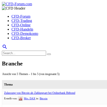
CFD-Forum
CFD-Trading
CFD-Online
CFD-Handeln
CFD-Demokonto
CFD-Broker
search
Branche
Ansicht von 5 Themen – 1 bis 5 (von insgesamt 5)
Thema
Zulassung von Bitcoin als Zahlungsart bei Onlinebank Bitbond
Erstellt von:
Mrs. DAX
in:
Bitcoin